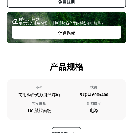
免费试用
耗费计算器
根据您的使用习惯，计算该烤箱产生的耗费和排放量。
计算耗费
产品规格
类型
烤盘
商用柜台式万能蒸烤箱
5 烤盘 600x400
控制面板
能源供应
16" 触控面板
电源