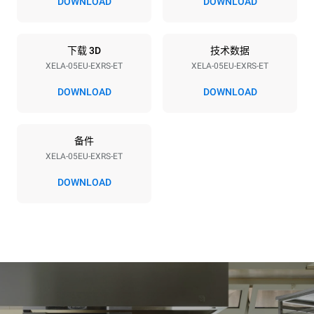
DOWNLOAD
DOWNLOAD
3~ / 220-240V 1~
频率
插头类型
50 / 60 Hz
不包括
下载 3D
技术数据
XELA-05EU-EXRS-ET
XELA-05EU-EXRS-ET
DOWNLOAD
DOWNLOAD
*
电力能耗（kwh）和co2排放
电力能耗（kWh）
二氧化碳排放
备件
15.4 kWh/天
0 kg CO2/天
该估计仅包括烤箱产生的直
XELA-05EU-EXRS-ET
接排放。间接排放取决于其
连接到的电网的能源组合；
DOWNLOAD
通过选择购买由可再生能源
生产的能源，后者可以被消
除。
Greenhouse Gas
Protocol
假设每天使用烤箱(300天/年)：
假设每周使用以下清洗程序(42
周/年)：
8次半载羊角面包
1次短时清洗