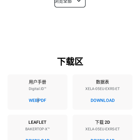
浏览全部
尺寸
宽度
深度
860 mm
1018 mm
高度
重量
789 mm
100 kg
下载区
烤盘规格
烤盘数量
烤盘尺寸
5
600x400
用户手册
数据表
Digital.ID™
XELA-05EU-EXRS-ET
烤盘间距
86 mm
WEB
PDF
DOWNLOAD
能源供应
LEAFLET
下载 2D
BAKERTOP-X™
XELA-05EU-EXRS-ET
电压
功率
380-415V 3N~ / 220-240V
11,6 kW