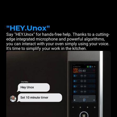
"HEY.Unox"
Say "HEY.Unox" for hands-free help. Thanks to a cutting-
edge integrated microphone and powerful algorithms,
you can interact with your oven simply using your voice.
It's time to simplify your work in the kitchen.