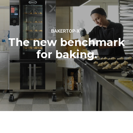
™
BAKERTOP-X
The new benchmark
for baking.