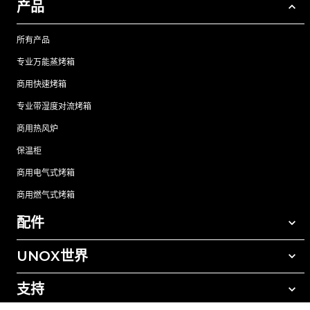
产品
所有产品
专业万能蒸烤箱
商用快速烤箱
专业带湿度对流烤箱
商用热风炉
保温柜
商用电气式烤箱
商用燃气式烤箱
配件
UNOX世界
所有配件
自动清洗清洁剂
支持
我们在全球的办事处
手动清洗清洁剂