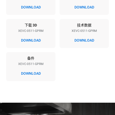
电压
功率
220-240V 1N~
0,6 kW
DOWNLOAD
DOWNLOAD
频率
最大燃气功率
50 / 60 Hz
15 kW
下载 3D
技术数据
插头类型
XEVC-0511-GPRM
XEVC-0511-GPRM
F型插头 | ✓
DOWNLOAD
DOWNLOAD
*
电力能耗（kwh）和co2排放
备件
电力能耗（kWh）
二氧化碳排放
XEVC-0511-GPRM
27.2 kWh/天
4.9 kg CO2/天
该估算仅包括燃气燃烧产生
DOWNLOAD
的直接排放。电力消耗的直
接排放为零，间接排放取决
于所连电网的能源结构，选
择购买可再生能源可以消除
间接排放影响。没有数据可
以用于计算与天然气供应相
关的间接排放量。
二氧化碳数据来
源：
Greenhouse Gas
Protocol