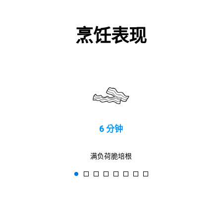
烹饪表现
6 分钟
满负荷脆培根