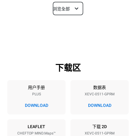
浏览全部
尺寸
宽度
深度
750 mm
783 mm
高度
重量
675 mm
83 kg
下载区
烤盘规格
烤盘数量
烤盘尺寸
5
GN 1/1
用户手册
数据表
PLUS
XEVC-0511-GPRM
烤盘间距
67 mm
DOWNLOAD
DOWNLOAD
能源供应
LEAFLET
下载 2D
CHEFTOP MIND.Maps™
XEVC-0511-GPRM