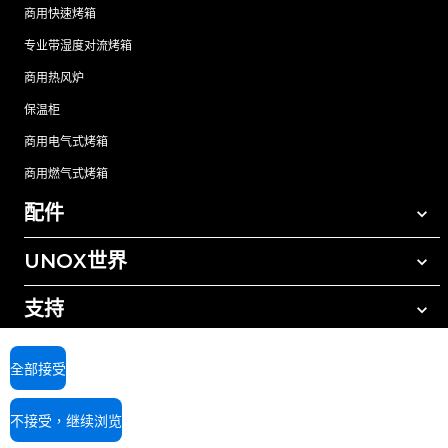
商用快速烤箱
专业带湿度对流烤箱
商用热风炉
保温柜
商用电气式烤箱
商用燃气式烤箱
配件
UNOX世界
所有配件
自动清洗清洁剂
支持
我们在全球的办事处
手动清洗清洁剂
树脂过滤水处理
UNOX质保
全部接受
反渗透水处理
查找经销商
不接受，继续浏览
查找服务中心
AI Content Disclaimer
Privacy policy
Cookie policy