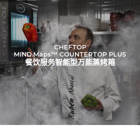
假设每天使用烤箱(300天/年)：
假设每周使用以下清洗程序(42
周/年)：
6次轻载烤鸡(载量为20%)
1次长时清洗
1次满载烘烤土豆
1次中时清洗
3次满载蒸汽烹饪
180°C空烤箱2小时
CHEFTOP
MIND.Maps™ COUNTERTOP PLUS
餐饮服务智能型万能蒸烤箱