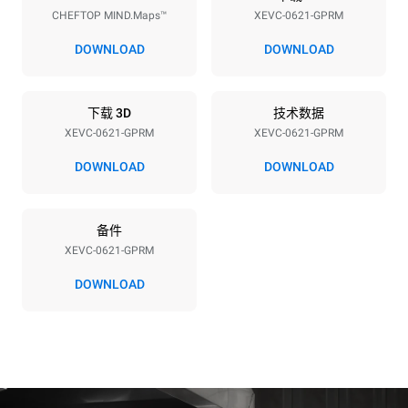
CHEFTOP MIND.Maps™
XEVC-0621-GPRM
电压
功率
220-240V 1N~
1 kW
DOWNLOAD
DOWNLOAD
频率
最大燃气功率
50 / 60 Hz
27 kW
下载 3D
技术数据
插头类型
XEVC-0621-GPRM
XEVC-0621-GPRM
F型插头 | ✓
DOWNLOAD
DOWNLOAD
*
电力能耗（kwh）和co2排放
备件
电力能耗（kWh）
二氧化碳排放
XEVC-0621-GPRM
108 kWh/天
19.5 kg CO2/天
该估算仅包括燃气燃烧产生
DOWNLOAD
的直接排放。电力消耗的直
接排放为零，间接排放取决
于所连电网的能源结构，选
择购买可再生能源可以消除
间接排放影响。没有数据可
以用于计算与天然气供应相
关的间接排放量。
二氧化碳数据来