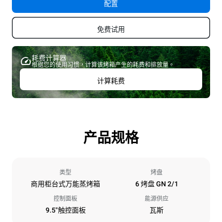
配置
免费试用
耗费计算器
根据您的使用习惯，计算该烤箱产生的耗费和排放量。
计算耗费
产品规格
类型
烤盘
商用柜台式万能蒸烤箱
6 烤盘 GN 2/1
控制面板
能源供应
9.5"触控面板
瓦斯