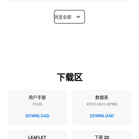
浏览全部
尺寸
宽度
深度
860 mm
1145 mm
高度
重量
842 mm
155 kg
下载区
烤盘规格
烤盘数量
烤盘尺寸
6
GN 2/1
用户手册
数据表
PLUS
XEVC-0621-GPRM
烤盘间距
77 mm
DOWNLOAD
DOWNLOAD
能源供应
LEAFLET
下载 2D