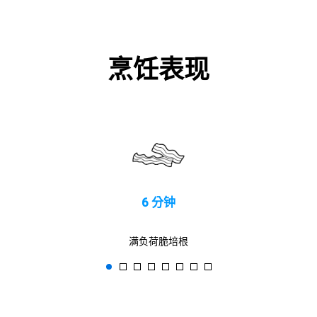
烹饪表现
6 分钟
满负荷脆培根