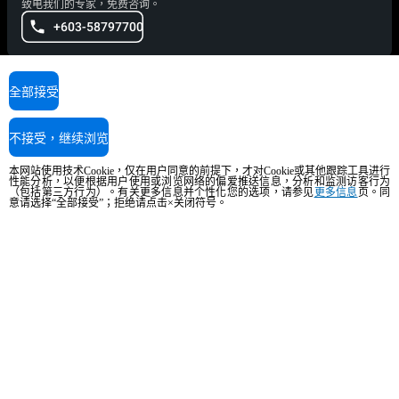
致电我们的专家，免费咨询。
+603-58797700
服务支持
全部接受
我们的技术人员随时为您提供帮助，请拨打电话。
+603-58797700
不接受，继续浏览
本网站使用技术Cookie，仅在用户同意的前提下，才对Cookie或其他跟踪工具进行
性能分析，以便根据用户使用或浏览网络的偏爱推送信息，分析和监测访客行为
（包括第三方行为）。有关更多信息并个性化您的选项，请参见
更多信息
页。同
烹饪支持
意请选择“全部接受”；拒绝请点击×关闭符号。
我们的公司厨师将随时为您提供帮助并尽快回复。
cooking.support@unox.com
产品
所有产品
专业万能蒸烤箱