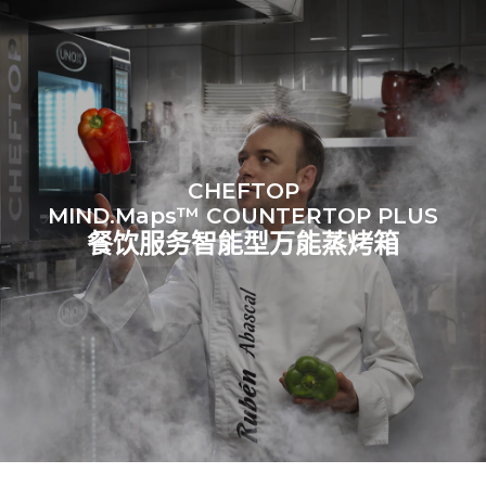
源：
Greenhouse Gas
Protocol
假设每天使用烤箱(365天/年)：
假设每周使用以下清洗程序(52
周/年)：
6次满载烤鸡
7次长时清洗
6 次满载蒸汽烹饪
CHEFTOP
MIND.Maps™ COUNTERTOP PLUS
餐饮服务智能型万能蒸烤箱