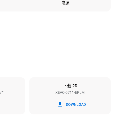
电源
高度
843 mm
烤盘间距
67 mm
下载 2D
s™
XEVC-0711-EPLM
频率
50 / 60 Hz
D
DOWNLOAD