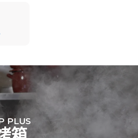
假设每天使用烤箱(300天/年)：
D
6次轻载烤鸡(载量为20%)
1次满载烘烤土豆
放。间接排
3次满载蒸汽烹饪
组合；通过
180°C空烤箱2小时
源，后者可
P PLUS
烤箱