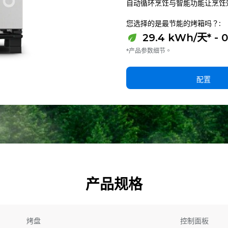
自动循环烹饪与智能功能让烹饪
您选择的是最节能的烤箱吗？:
29.4 kWh/天* - 
*产品参数细节。
配置
产品规格
烤盘
控制面板