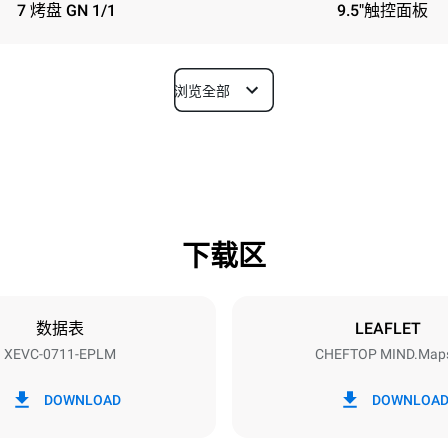
7 烤盘 GN 1/1
9.5"触控面板
浏览全部
深度
783 mm
下载区
烤盘尺寸
GN 1/1
数据表
LEAFLET
XEVC-0711-EPLM
CHEFTOP MIND.Map
功率
~ / 220-240V 3~ / 220-240V
12 kW / 12 kW / 12 kW
DOWNLOAD
DOWNLOA