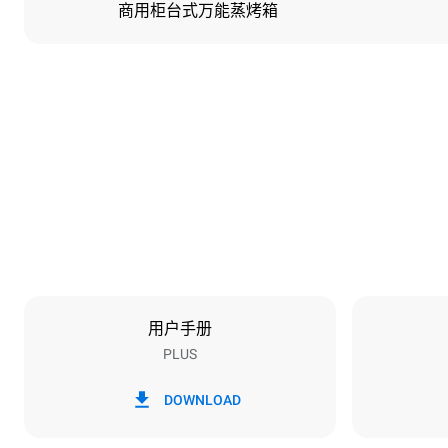
商用柜台式万能蒸烤箱
尺寸
宽度
750 mm
重量
86 kg
烤盘规格
烤盘数量
7
用户手册
PLUS
能源供应
电压
380-415V 3N
DOWNLOAD
1~