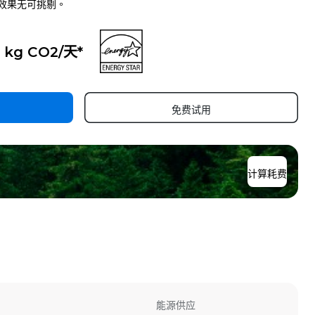
效果无可挑剔。
0 kg CO2/天*
免费试用
计算耗费
能源供应