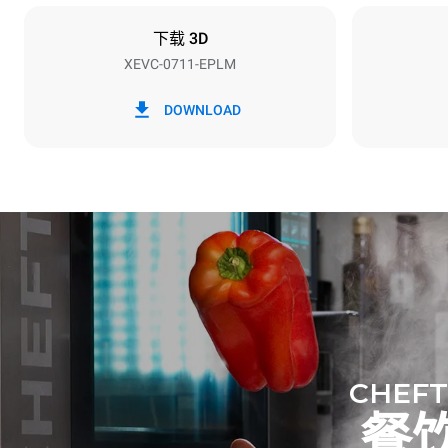
插头类型
X | ✓
下载 3D
XEVC-0711-EPLM
*
电力能耗（kwh）和co2排放
电力能耗（kW
DOWNLOAD
29.4 kWh/天
假设每周使用以
1次长时清
1次中时清
CHEFT
餐