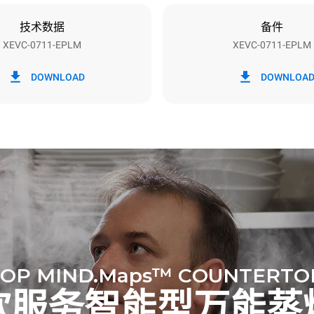
技术数据
备件
XEVC-0711-EPLM
XEVC-0711-EPLM
h）
二氧化碳排放
DOWNLOAD
DOWNLOA
0 kg CO2/天
该估计仅包括烤箱产生的直接排
放取决于其连接到的电网的能源
选择购买由可再生能源生产的能
以被消除。
下清洗程序(42 周/年)：
洗
洗
OP MIND.Maps™ COUNTERTO
饮服务智能型万能蒸