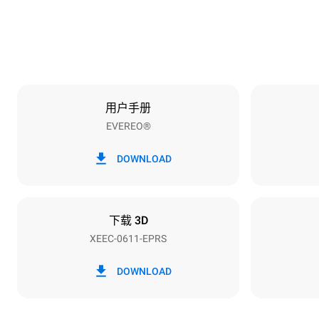
59 kg
烤盘规格
烤盘数量
6
用户手册
EVEREO®
能源供应
电压
220-240V 1
DOWNLOAD
插头类型
Type G | H0
下载 3D
XEEC-0611-EPRS
DOWNLOAD