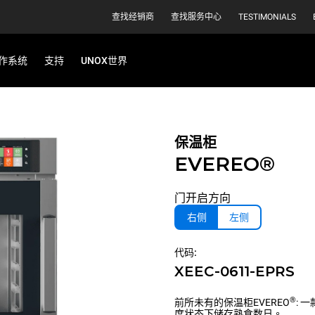
查找经销商
查找服务中心
TESTIMONIALS
作系统
支持
UNOX世界
保温柜
EVEREO®
门开启方向
右侧
左侧
代码:
XEEC-0611-EPRS
®
前所未有的保温柜EVEREO
: 
度状态下储存熟食数日。