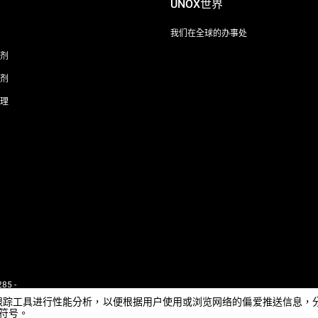
UNOX世界
我们在全球的办事处
剂
剂
理
85 -
 - IT
e或其他跟踪工具进行性能分析，以便根据用户使用或浏览网络的偏爱推送信
闭符号。