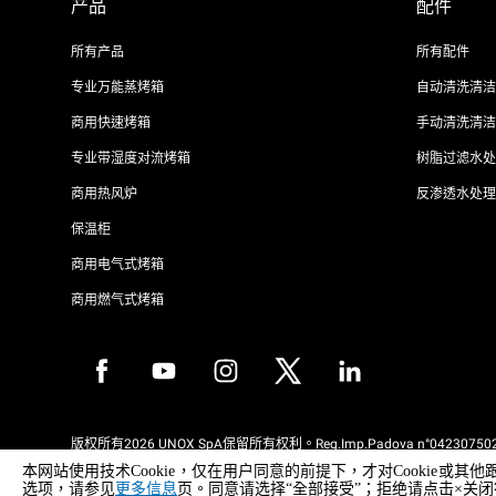
产品
配件
所有产品
所有配件
专业万能蒸烤箱
自动清洗清洁
商用快速烤箱
手动清洗清洁
专业带湿度对流烤箱
树脂过滤水处
商用热风炉
反渗透水处理
保温柜
商用电气式烤箱
商用燃气式烤箱
版权所有2026 UNOX SpA保留所有权利。Reg.Imp.Padova n°042307502
REA Padova 372835 - Cap.Soc.5.000.000€iv - 增值税/税号04230750285
本网站使用技术Cookie，仅在用户同意的前提下，才对Cooki
WEEE Reg. No. IT08020000000377
选项，请参见
更多信息
页。同意请选择“全部接受”；拒绝请点击×关