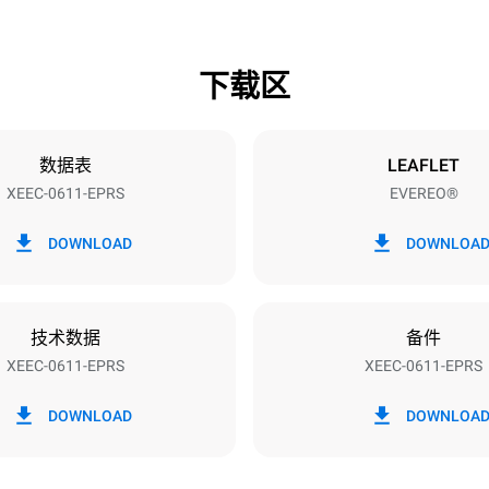
下载区
烤盘尺寸
GN 1/1
数据表
LEAFLET
XEEC-0611-EPRS
EVEREO®
功率
~
2,9 kW
DOWNLOAD
DOWNLOA
7RN-F
技术数据
备件
XEEC-0611-EPRS
XEEC-0611-EPRS
DOWNLOAD
DOWNLOA