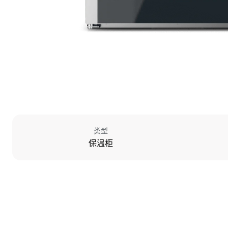
类型
保温柜
尺寸
宽度
750 mm
重量