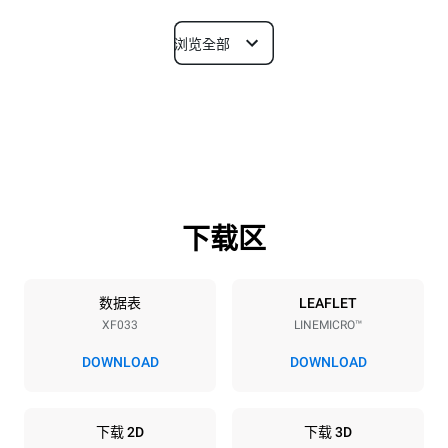
浏览全部
尺寸
宽度
深度
800 mm
707 mm
高度
重量
472 mm
44 kg
下载区
烤盘规格
烤盘数量
烤盘尺寸
3
600x400
数据表
LEAFLET
XF033
LINEMICRO™
烤盘间距
90 mm
DOWNLOAD
DOWNLOAD
能源供应
下载 2D
下载 3D