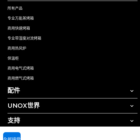
所有产品
专业万能蒸烤箱
商用快速烤箱
专业带湿度对流烤箱
商用热风炉
保温柜
商用电气式烤箱
商用燃气式烤箱
配件
UNOX世界
所有配件
自动清洗清洁剂
支持
我们在全球的办事处
手动清洗清洁剂
树脂过滤水处理
UNOX质保
全部接受