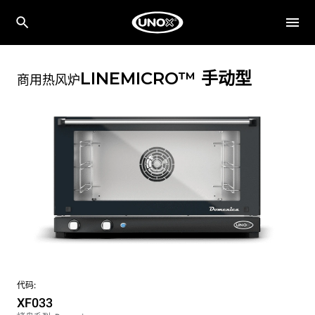
LINEMICRO™
手动型
商用热风炉
代码:
XF033