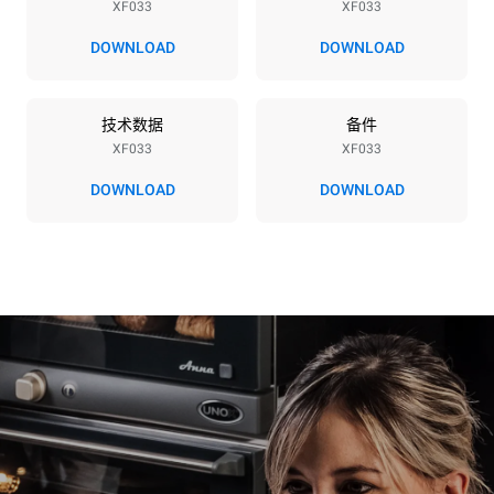
XF033
XF033
电压
功率
220-240V 1~
3,2 kW
DOWNLOAD
DOWNLOAD
频率
插头类型
50 / 60 Hz
F型插头 | ✓
技术数据
备件
XF033
XF033
DOWNLOAD
DOWNLOAD