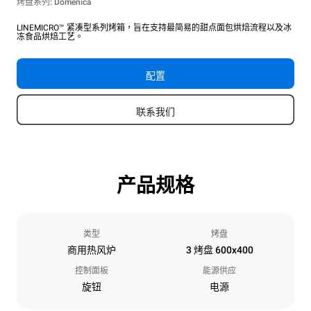
烤盘系列: Domenica
LINEMICRO™ 紧凑型系列烤箱，旨在支持最简易的甜点面包烘焙流程以及冰
冻食品烘焙工艺。
配置
联系我们
产品规格
类型
烤盘
商用热风炉
3 烤盘 600x400
控制面板
能源供应
旋钮
电源