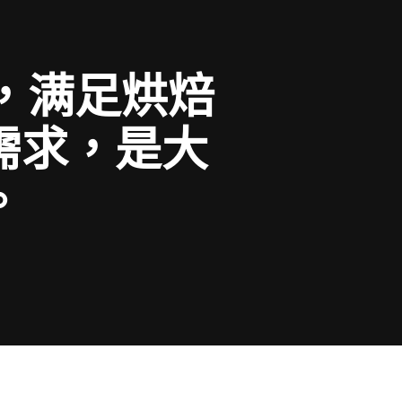
箱，满足烘焙
需求，是大
。