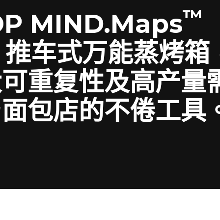
™
P MIND.Maps
LUS 推车式万能蒸烤
大可重复性及高产量
与面包店的不倦工具