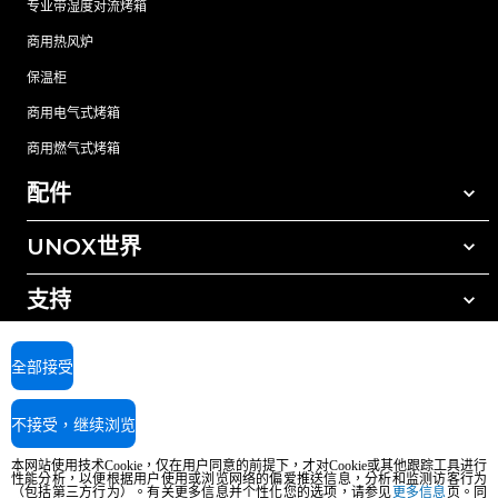
专业带湿度对流烤箱
商用热风炉
保温柜
商用电气式烤箱
商用燃气式烤箱
配件
UNOX世界
所有配件
自动清洗清洁剂
支持
我们在全球的办事处
手动清洗清洁剂
树脂过滤水处理
UNOX质保
全部接受
反渗透水处理
查找经销商
不接受，继续浏览
查找服务中心
AI Content Disclaimer
Privacy policy
Cookie policy
本网站使用技术Cookie，仅在用户同意的前提下，才对Cookie或其他跟踪工具进行
版权所有2026 UNOX SpA保留所有权利。Reg.Imp.Padova n°04230750285 -
性能分析，以便根据用户使用或浏览网络的偏爱推送信息，分析和监测访客行为
REA Padova 372835 - Cap.Soc.5.000.000€iv - 增值税/税号04230750285 - IT
（包括第三方行为）。有关更多信息并个性化您的选项，请参见
更多信息
页。同