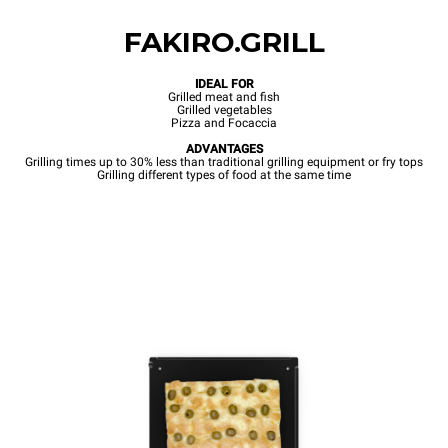
FAKIRO.GRILL
IDEAL FOR
Grilled meat and fish
Grilled vegetables
Pizza and Focaccia
ADVANTAGES
Grilling times up to 30% less than traditional grilling equipment or fry tops
Grilling different types of food at the same time