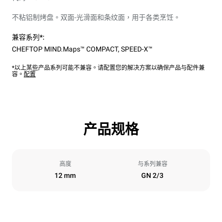
不粘铝制烤盘。双面-光滑面和条纹面，用于各类烹饪。
兼容系列*:
CHEFTOP MIND.Maps™ COMPACT
,
SPEED-X™
*以上某些产品系列可能不兼容。请配置您的解决方案以确保产品与配件兼
容。
配置
产品规格
高度
与系列兼容
12 mm
GN 2/3