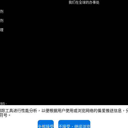
我们在全球的办事处
剂
剂
理
85 -
 - IT
e或其他跟踪工具进行性能分析，以便根据用户使用或浏览网络的偏爱推送信
闭符号。
全部接受
不接受，继续浏览