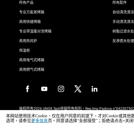
所有产品
所有配件
专业万能蒸烤箱
自动清洗清洁
商用快速烤箱
手动清洗清洁
专业带湿度对流烤箱
树脂过滤水处
商用热风炉
反渗透水处理
保温柜
商用电气式烤箱
商用燃气式烤箱
版权所有2026 UNOX SpA保留所有权利。Reg.Imp.Padova n°042307502
REA Padova 372835 - Cap.Soc.5.000.000€iv - 增值税/税号04230750285
本网站使用技术Cookie，仅在用户同意的前提下，才对Cooki
WEEE Reg. No. IT08020000000377
选项，请参见
更多信息
页。同意请选择“全部接受”；拒绝请点击×关