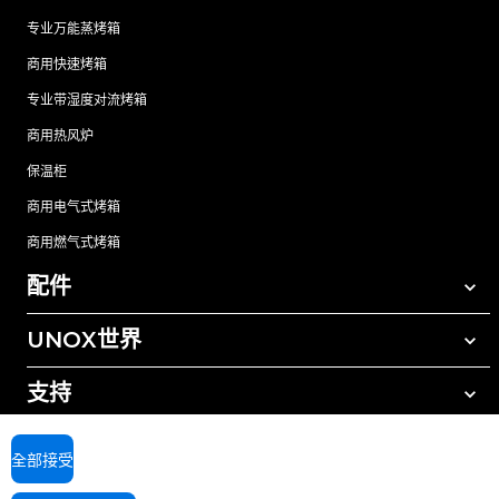
专业万能蒸烤箱
商用快速烤箱
专业带湿度对流烤箱
商用热风炉
保温柜
商用电气式烤箱
商用燃气式烤箱
配件
UNOX世界
所有配件
自动清洗清洁剂
支持
我们在全球的办事处
手动清洗清洁剂
树脂过滤水处理
UNOX质保
全部接受
反渗透水处理
查找经销商