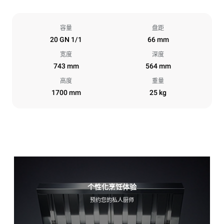
容量
盘距
20 GN 1/1
66 mm
宽度
深度
743 mm
564 mm
高度
重量
1700 mm
25 kg
个性化烹饪体验
预约您的私人厨师