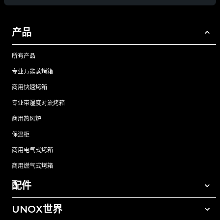
产品
所有产品
专业万能蒸烤箱
商用快速烤箱
专业带湿度对流烤箱
商用热风炉
保温柜
商用电气式烤箱
商用燃气式烤箱
配件
UNOX世界
所有配件