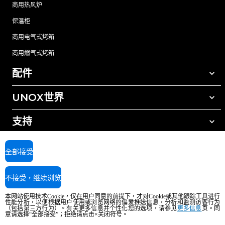
商用热风炉
保温柜
商用电气式烤箱
商用燃气式烤箱
配件
UNOX世界
所有配件
自动清洗清洁剂
支持
我们在全球的办事处
手动清洗清洁剂
树脂过滤水处理
UNOX质保
全部接受
反渗透水处理
查找经销商
不接受，继续浏览
查找服务中心
AI Content Disclaimer
Privacy policy
Cookie policy
本网站使用技术Cookie，仅在用户同意的前提下，才对Cookie或其他跟踪工具进行
版权所有2026 UNOX SpA保留所有权利。Reg.Imp.Padova n°04230750285 -
性能分析，以便根据用户使用或浏览网络的偏爱推送信息，分析和监测访客行为
REA Padova 372835 - Cap.Soc.5.000.000€iv - 增值税/税号04230750285 - IT
（包括第三方行为）。有关更多信息并个性化您的选项，请参见
更多信息
页。同
意请选择“全部接受”；拒绝请点击×关闭符号。
WEEE Reg. No. IT08020000000377