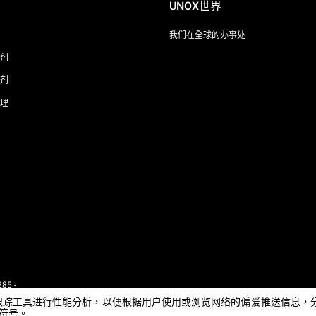
UNOX世界
我们在全球的办事处
剂
剂
理
85 -
 - IT
e或其他跟踪工具进行性能分析，以便根据用户使用或浏览网络的偏爱推送信
闭符号。