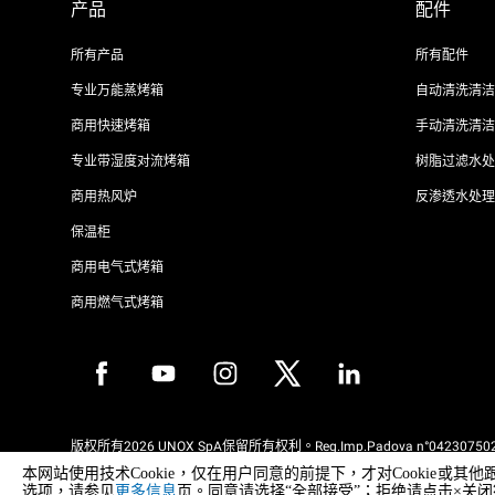
产品
配件
所有产品
所有配件
专业万能蒸烤箱
自动清洗清洁
商用快速烤箱
手动清洗清洁
专业带湿度对流烤箱
树脂过滤水处
商用热风炉
反渗透水处理
保温柜
商用电气式烤箱
商用燃气式烤箱
版权所有2026 UNOX SpA保留所有权利。Reg.Imp.Padova n°042307502
REA Padova 372835 - Cap.Soc.5.000.000€iv - 增值税/税号04230750285
本网站使用技术Cookie，仅在用户同意的前提下，才对Cooki
WEEE Reg. No. IT08020000000377
选项，请参见
更多信息
页。同意请选择“全部接受”；拒绝请点击×关