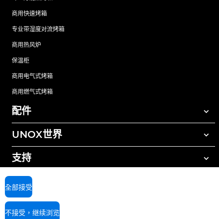
商用快速烤箱
专业带湿度对流烤箱
商用热风炉
保温柜
商用电气式烤箱
商用燃气式烤箱
配件
UNOX世界
所有配件
自动清洗清洁剂
支持
我们在全球的办事处
手动清洗清洁剂
树脂过滤水处理
UNOX质保
全部接受
反渗透水处理
查找经销商
不接受，继续浏览
查找服务中心