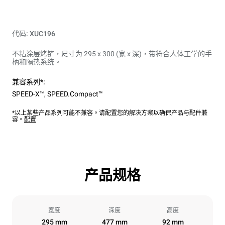
代码: XUC196
不粘涂层烤铲，尺寸为 295 x 300 (宽 x 深)，带符合人体工学的手
柄和隔热系统。
兼容系列*:
SPEED-X™
,
SPEED.Compact™
*以上某些产品系列可能不兼容。请配置您的解决方案以确保产品与配件兼
容。
配置
产品规格
宽度
深度
高度
295 mm
477 mm
92 mm