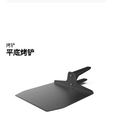
烤铲
平底烤铲