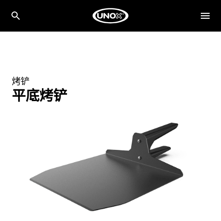
烤铲
平底烤铲