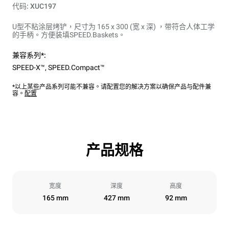
代码: XUC197
U型不粘涂层烤铲，尺寸为 165 x 300 (宽 x 深) ，带符合人体工学
的手柄。方便装填SPEED.Baskets。
兼容系列*:
SPEED-X™
,
SPEED.Compact™
*以上某些产品系列可能不兼容。请配置您的解决方案以确保产品与配件兼
容。
配置
产品规格
宽度
深度
高度
165 mm
427 mm
92 mm