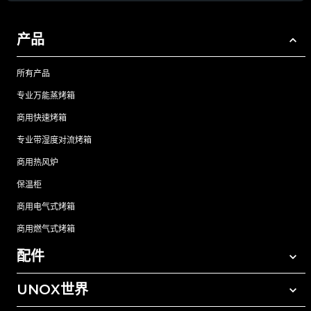
产品
所有产品
专业万能蒸烤箱
商用快速烤箱
专业带湿度对流烤箱
商用热风炉
保温柜
商用电气式烤箱
商用燃气式烤箱
配件
UNOX世界
所有配件