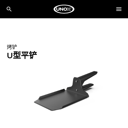
烤铲
U型平铲