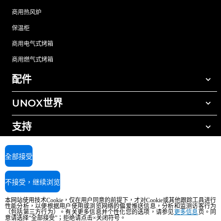
商用热风炉
保温柜
商用电气式烤箱
商用燃气式烤箱
配件
UNOX世界
所有配件
自动清洗清洁剂
支持
我们在全球的办事处
手动清洗清洁剂
树脂过滤水处理
UNOX质保
全部接受
反渗透水处理
查找经销商
不接受，继续浏览
查找服务中心
AI Content Disclaimer
Privacy policy
Cookie policy
本网站使用技术Cookie，仅在用户同意的前提下，才对Cookie或其他跟踪工具进行
版权所有2026 UNOX SpA保留所有权利。Reg.Imp.Padova n°04230750285 -
性能分析，以便根据用户使用或浏览网络的偏爱推送信息，分析和监测访客行为
REA Padova 372835 - Cap.Soc.5.000.000€iv - 增值税/税号04230750285 - IT
（包括第三方行为）。有关更多信息并个性化您的选项，请参见
更多信息
页。同
意请选择“全部接受”；拒绝请点击×关闭符号。
WEEE Reg. No. IT08020000000377