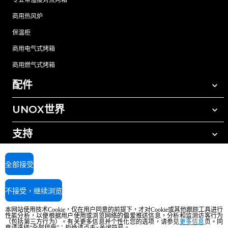
商用热风炉
保温柜
商用电气式烤箱
商用燃气式烤箱
配件
UNOX世界
所有配件
自动清洗清洁剂
支持
我们在全球的办事处
手动清洗清洁剂
树脂过滤水处理
UNOX质保
全部接受
反渗透水处理
查找经销商
不接受，继续浏览
查找服务中心
AI Content Disclaimer
Privacy policy
Cookie policy
本网站使用技术Cookie，仅在用户同意的前提下，才对Cookie或其他跟踪工具进行
版权所有2026 UNOX SpA保留所有权利。Reg.Imp.Padova n°04230750285 -
性能分析，以便根据用户使用或浏览网络的偏爱推送信息，分析和监测访客行为
（包括第三方行为）。有关更多信息并个性化您的选项，请参见
REA Padova 372835 - Cap.Soc.5.000.000€iv - 增值税/税号04230750285 - IT
更多信息
页。同