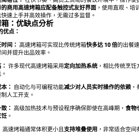
秀的商用高速烤箱应配备触控式友好界面
，使用直观、培
能快速上手并高效操作，无需过多监督。
烤箱：优缺点分析
的优点：
饪时间：
高速烤箱可实现比传统烤箱
快多达 10 倍
的出餐
时间并提升出品效率。
高：
许多现代高速烤箱采用
定向加热系统
，相比传统烹饪
耗。
成本：
自动化与可编程功能
减少对人员实时操作的依赖
，
控制人工开支。
一致：
高级加热技术与预设程序确保即使在高峰期，
食物
烹饪
。
：
高速烤箱通常体积更小且
支持堆叠使用
，非常适合空间