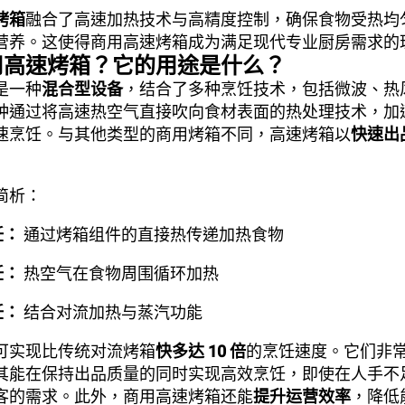
烤箱
融合了高速加热技术与高精度控制，确保食物受热均
营养。这使得商用高速烤箱成为满足现代专业厨房需求的
用高速烤箱？它的用途是什么？
是一种
混合型设备
，结合了多种烹饪技术，包括微波、热
种通过将高速热空气直接吹向食材表面的热处理技术，加
速烹饪。与其他类型的商用烤箱不同，高速烤箱以
快速出
简析：
饪：
通过烤箱组件的直接热传递加热食物
饪：
热空气在食物周围循环加热
饪：
结合对流加热与蒸汽功能
可实现比传统对流烤箱
快多达 10 倍
的烹饪速度。它们非
其能在保持出品质量的同时实现高效烹饪，即使在人手不
客的需求。此外，商用高速烤箱还能
提升运营效率
，降低