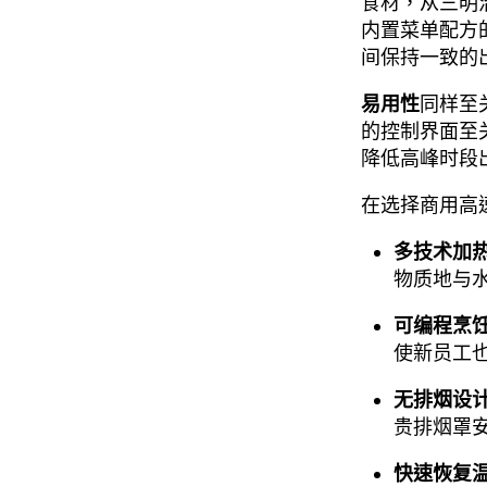
食材，从三明
内置菜单配方
间保持一致的
易用性
同样至
的控制界面至
降低高峰时段
在选择商用高
多技术加热
物质地与
可编程烹
使新员工
无排烟设
贵排烟罩
快速恢复