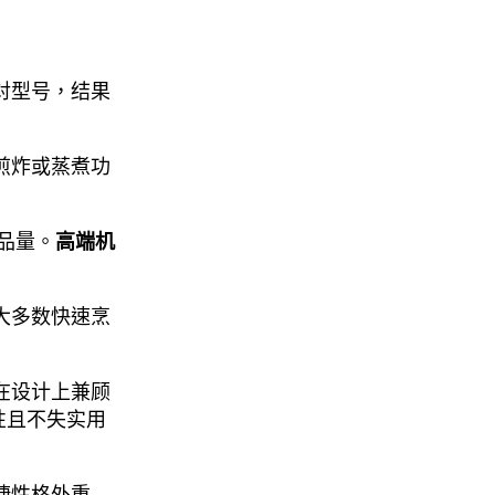
对型号，结果
煎炸或蒸煮功
出品量。
高端机
大多数快速烹
在设计上兼顾
性且不失实用
捷性格外重