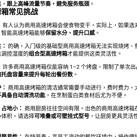
温，
跟上高峰流量节奏，避免服务瓶颈
。
烤箱常见挑战
：
有人认为商用高速烤箱会使食物变干。实际上，如果选
。智能高速烤箱能够
保留水分、提升口感
。
性：
的确，入门级的基础型商用高速烤箱无法实现烧烤、
能调控湿度的
组合型高速烤箱
才能提供这类灵活性。
：
许多商用高速烤箱仅能容纳 1–2 个烤盘，限制了单次
加托盘容量来提升每轮出餐份数
。
护：
商用高速烤箱的清洁通常需要手动进行，费时费力，
不具备自动清洗功能
，在烹制蛋白类食材后尤为不便。
、占地小：
商用厨房往往空间有限。出色的商用高速烤箱
小体积。请选择
可堆叠或可壁挂式型号
，让厨房更具灵活
程简易性：
在快节奏、高员工流动的餐饮环境中，操作便