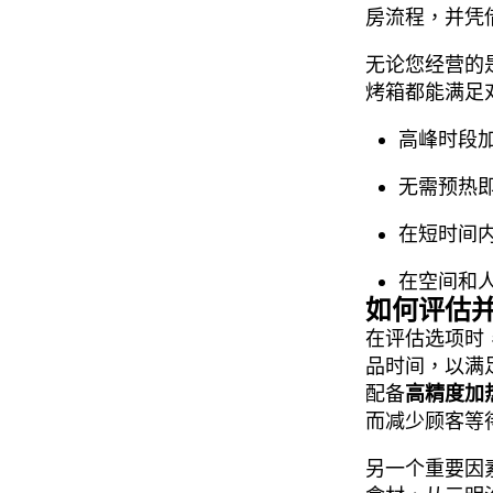
房流程，并凭
无论您经营的
烤箱都能满足
高峰时段
无需预热
在短时间
在空间和
如何评估
在评估选项时
品时间，以满
配备
高精度加
而减少顾客等
另一个重要因