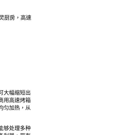
幽灵厨房，高速
可大幅缩短出
商用高速烤箱
均匀加热，从
们能够处理多种