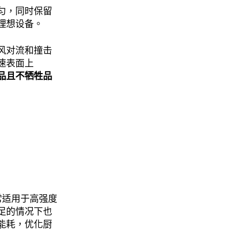
匀，同时保留
理想设备。
风对流和撞击
速表面上
品且不牺牲品
常适用于高强度
足的情况下也
能耗，优化厨