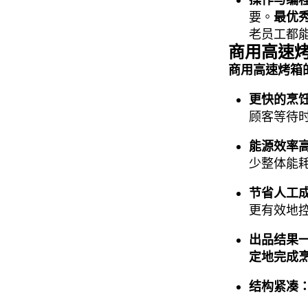
要。
最优
老员工都
商用高速
商用高速烤箱
更快的烹
顾客等待
能源效率
少整体能
节省人工
更有效地
出品结果
定地完成
结构紧凑