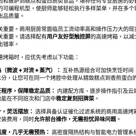
治和披萨到糕点和蛋白质类食品，堪称任何专业厨房的必
的可编程机型，使厨师能够轻松执行多样菜单，并在多个
出品质量。
关重要。商用厨房常面临员工流动率高和操作压力大的现
关重要。请选择配有
用户友好型触控屏
的高速烤箱，以减
出错率。
速烤箱时，应优先考虑以下功能：
（微波 + 对流 + 蒸汽）：
互补热源组合可加快烹饪时间
水分，让您可在同一个烤腔中处理从精致糕点到香煎蛋白
饪程序，保障稳定品质：
内建配方库、逐步操作指引及云
也能在不同班次和门店中
稳定复刻招牌菜
。
计，灵活摆放：
选择具备认证催化过滤系统的商用高速烤
安装费用，同时
允许前台操作，无需担忧异味问题
。
温度，几乎无需预热：
高密度隔热结构与智能电力管理系