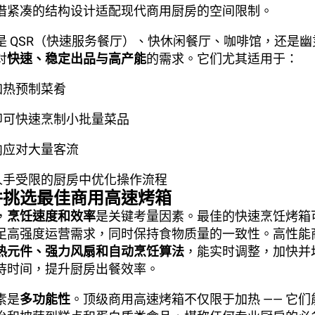
借紧凑的结构设计适配现代商用厨房的空间限制。
是 QSR（快速服务餐厅）、快休闲餐厅、咖啡馆，还是
对
快速、稳定出品与高产能
的需求。它们尤其适用于：
加热预制菜肴
即可快速烹制小批量菜品
内应对大量客流
人手受限的厨房中优化操作流程
并挑选最佳商用高速烤箱
，
烹饪速度和效率
是关键考量因素。最佳的快速烹饪烤箱
足高强度运营需求，同时保持食物质量的一致性。高性能
热元件、强力风扇和自动烹饪算法
，能实时调整，加快并
待时间，提升厨房出餐效率。
素是
多功能性
。顶级商用高速烤箱不仅限于加热 —— 它