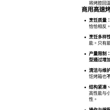
将烤腔回
商用高速
烹饪质量
恰恰相反
烹饪多样
能。只有
产量限制
型通过增
清洁与维
饪烤箱也
结构紧凑
高性能与
性。
操作与编