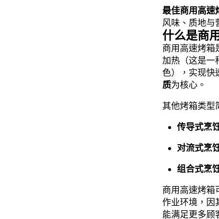
最佳商用高速
风味、质地与
什么是商
商用高速烤箱
加热（这是一
色），实现快
质
为核心。
其他烤箱类型
传导式烹
对流式烹
组合式烹
商用高速烤箱
作业环境，因
能满足更多顾