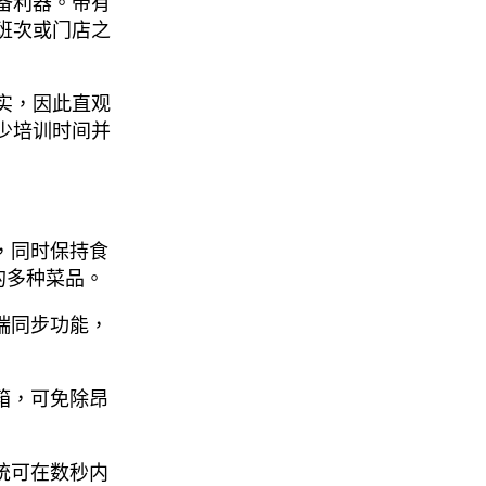
备利器。带有
班次或门店之
实，因此直观
少培训时间并
，同时保持食
的多种菜品。
端同步功能，
箱，可免除昂
统可在数秒内