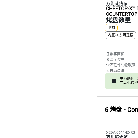
万能蒸烤箱
CHEFTOP-X™
COUNTERTOP
烤盘数量
电源
内置以太网连接
数字面板
湿度控制
互联性与物联网
自动清洗
电力能耗（kW
二氧化碳排放:
6 烤盘 - Cons
XEDA-0611-EXRS
万能蒸烤箱