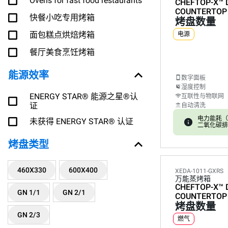
Ovens for fast food restaurants
CHEFTOP-X™
COUNTERTOP
快餐小吃专用烤箱
烤盘数量
面包糕点烘焙烤箱
电源
餐厅美食烹饪烤箱
能源效率
数字面板
湿度控制
ENERGY STAR® 能源之星®认
互联性与物联网
证
自动清洗
电力能耗（kW
未获得 ENERGY STAR® 认证
二氧化碳排放:
烤盘类型
460X330
600X400
XEDA-1011-GXRS
万能蒸烤箱
CHEFTOP-X™
GN 1/1
GN 2/1
COUNTERTOP
烤盘数量
GN 2/3
燃气