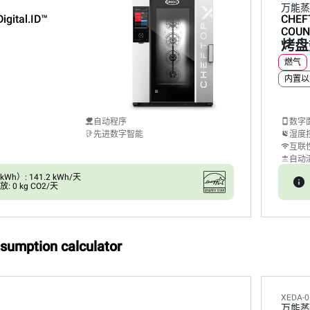
万能蒸
Digital.ID™
CHEF
COUN
烤盘
燃气
内置以
自动程序
数字
先进数字智能
湿度
互联
自动
h）: 141.2 kWh/天
 0 kg CO2/天
umption calculator
XEDA-0
万能蒸