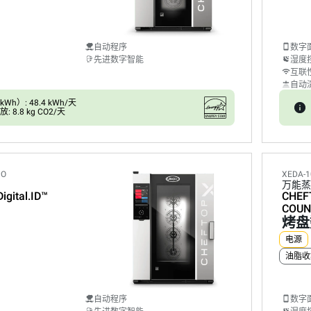
自动程序
数字
先进数字智能
湿度
互联
自动
h）: 48.4 kWh/天
 8.8 kg CO2/天
PO
XEDA-1
万能蒸
Digital.ID™
CHEF
COUN
烤盘
电源
油脂收
自动程序
数字