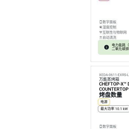
数字面板
湿度控制
互联性与物联网
自动清洗
电力能耗（kW
二氧化碳排放:
XEDA-0611-EXRS-
万能蒸烤箱
CHEFTOP-X™
COUNTERTOP
烤盘数量
电源
最大功率 10.1 kW
数字面板