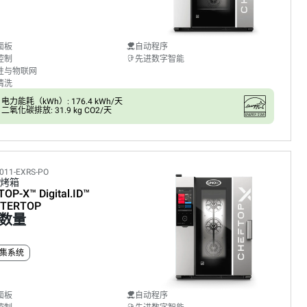
面板
自动程序
控制
先进数字智能
性与物联网
清洗
电力能耗（kWh）: 176.4 kWh/天
二氧化碳排放: 31.9 kg CO2/天
011-EXRS-PO
烤箱
TOP-X™
Digital.ID™
TERTOP
数量
集系统
面板
自动程序