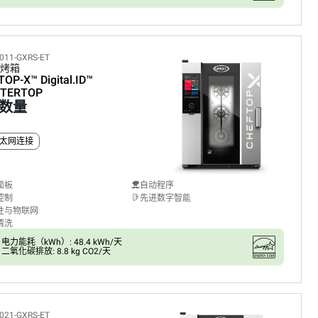
011-GXRS-ET
烤箱
TOP-X™
Digital.ID™
TERTOP
数量
太网连接
面板
自动程序
控制
先进数字智能
性与物联网
清洗
电力能耗（kWh）: 48.4 kWh/天
二氧化碳排放: 8.8 kg CO2/天
021-GXRS-ET