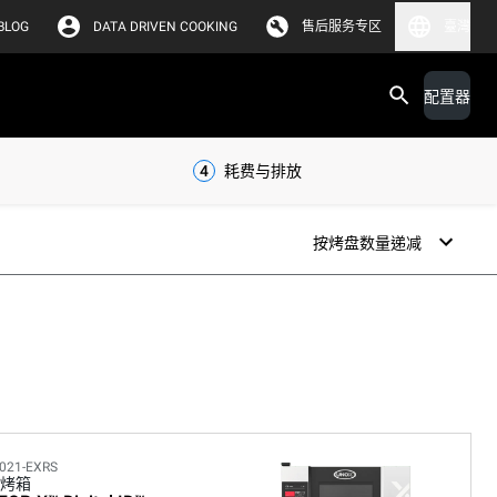
BLOG
DATA DRIVEN COOKING
售后服务专区
臺灣
配置器
4
耗费与排放
按烤盘数量递减
021-EXRS
烤箱