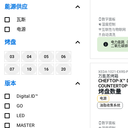
能源供应
瓦斯
数字面板
湿度控制
电源
互联性与物联网
自动清洗
烤盘
电力能耗（kW
二氧化碳排放:
03
04
05
06
07
10
16
20
XEDA-1021-EXRS-
万能蒸烤箱
CHEFTOP-X™
版本
COUNTERTOP
烤盘数量
Digital.ID™
电源
GO
油脂收集系统
LED
数字面板
MASTER