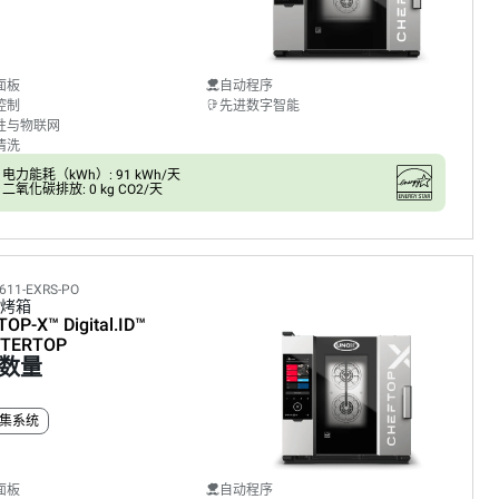
面板
自动程序
控制
先进数字智能
性与物联网
清洗
电力能耗（kWh）: 91 kWh/天
二氧化碳排放: 0 kg CO2/天
611-EXRS-PO
烤箱
TOP-X™
Digital.ID™
TERTOP
数量
集系统
面板
自动程序