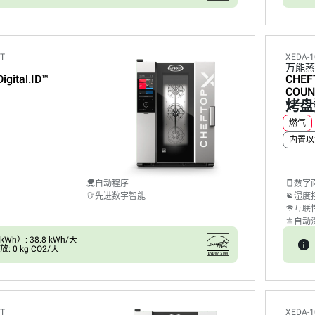
ET
XEDA-1
万能蒸
Digital.ID™
CHEF
COUN
烤盘
燃气
内置以
自动程序
数字
先进数字智能
湿度
互联
自动
h）: 38.8 kWh/天
 0 kg CO2/天
ET
XEDA-1