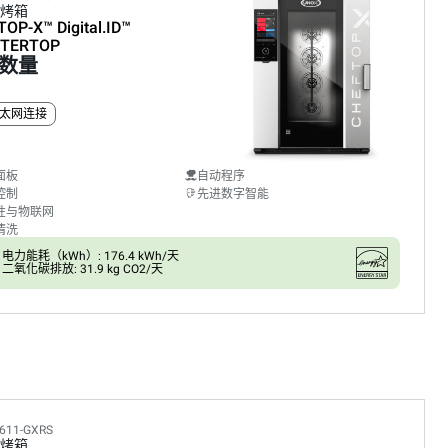
烤箱
TOP-X™
Digital.ID™
TERTOP
数量
太网连接
面板
自动程序
控制
先进数字智能
性与物联网
清洗
电力能耗（kWh）: 176.4 kWh/天
二氧化碳排放: 31.9 kg CO2/天
611-GXRS
烤箱