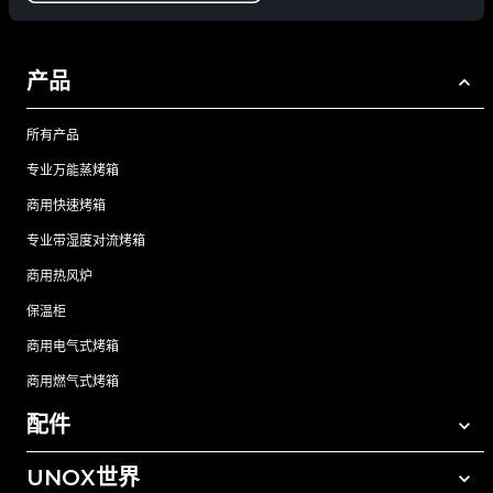
产品
所有产品
专业万能蒸烤箱
商用快速烤箱
专业带湿度对流烤箱
商用热风炉
保温柜
商用电气式烤箱
商用燃气式烤箱
配件
UNOX世界
所有配件