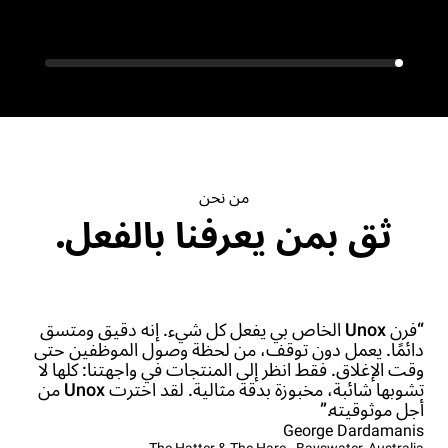
من نحن
ثق بمن يعرفنا بالفعل.
“فرن Unox الخاص بي يفعل كل شيء. إنه دقيق ومتسق
دائمًا. يعمل دون توقف، من لحظة وصول الموظفين حتى
وقت الإغلاق. فقط انظر إلى المنتجات في واجهتنا: كلها لا
تشوبها شائبة، مخبوزة بدقة مثالية. لقد اخترت Unox من
أجل موثوقيته.”
George Dardamanis
The Hatter & The Hare - Bayswater, Australia