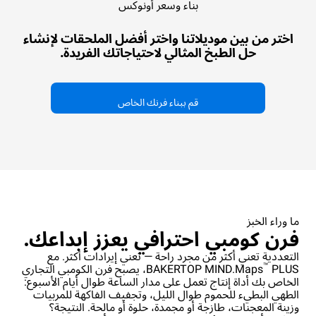
بناء وسعر أونوكس
XEBC-10EU-GPRM
فرن كومبي
BAKERTOP MIND.Maps™
COUNTERTOP
اختر من بين موديلاتنا واختر أفضل الملحقات لإنشاء
10 600x400
حل الطبخ المثالي لاحتياجاتك الفريدة.
الصواني
غاز
قم ببناء فرنك الخاص
غير شامل ضريبة القيمة المضافة
ما وراء الخبز
فرن كومبي احترافي يعزز إبداعك.
التعددية تعني أكثر من مجرد راحة — تعني إيرادات أكثر. مع
™
BAKERTOP MIND.Maps
PLUS، يصبح فرن الكومبي التجاري
الخاص بك أداة إنتاج تعمل على مدار الساعة طوال أيام الأسبوع:
الطهي البطيء للحموم طوال الليل، وتجفيف الفاكهة للمربيات
وزينة المعجنات، طازجة أو مجمدة، حلوة أو مالحة. النتيجة؟