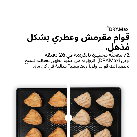
™
DRY.Maxi
قوام مقرمش وعطري بشكل
مُذهل.
72 معجنّة محشوة بالكريمة في 26 دقيقة
™
يزيل DRY.Maxi
الرطوبة من حجرة الطهي بفعالية ليمنح
تحضيراتك قواماً ولوناً ومقرمشية مثالية في كل مرة.