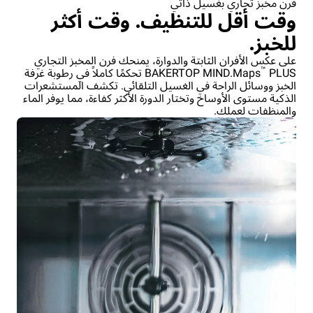
فرن مخبز تجاري بغسيل ذاتي
وقت أقل للتنظيف. وقت أكثر
للخبز.
على عكس الأفران الثابتة والدوارة، يمنحك فرن المخبز التجاري
™
BAKERTOP MIND.Maps
PLUS تحكمًا كاملاً في رطوبة غرفة
الخبز ووسائل الراحة في الغسيل التلقائي. تكشف المستشعرات
الذكية مستوى الأوساخ وتختار الدورة الأكثر كفاءة، مما يوفر الماء
والمنظفات لعملك.
الطبخ الليلي