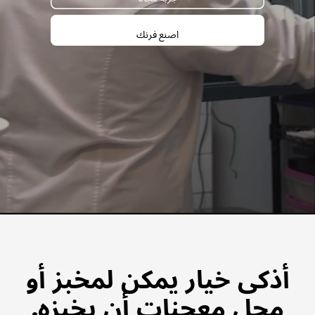
اصنع فرنك
أذكى خيار يمكن لمخبز أو
محل معجنات أن يخبزه.