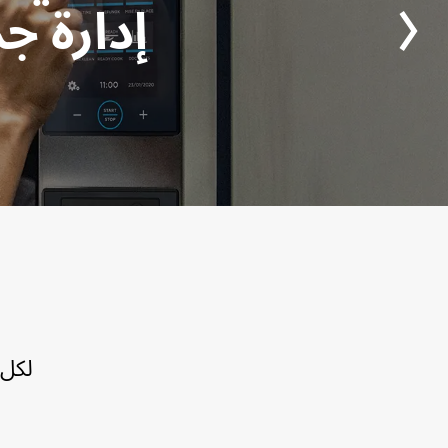
إدارة ج
لكل 