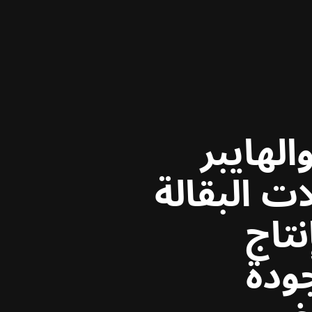
لهايبر
 البقالة
تاج
ودة