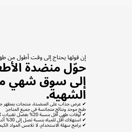
إن قولها يحتاج إلى وقت أطول من طهي
حوّل منضدة الأطع
إلى سوق شهي ملي
الشهية.
✔ عرض جذاب على المنضدة، منتجات بمظهر جذا
طبخ موحد ونتائج متجانسة في جميع المتاجر;
✔ أوقات طهي أقل بنسبة 20% بفضل تقنيات UNOX والطهي المشترك;
✔ استهلاك أقل للمياه بنسبة تصل إلى 30% أثناء الغسيل بفضل البرامج المحسنة;
✔ برامج سهلة الاستخدام، لا تلامس المواد الكيمي