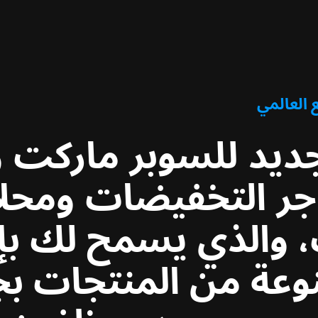
يد للسوبر ماركت وا
ر التخفيضات ومحلات
،
والذي يسمح لك بإن
وعة من المنتجات بج