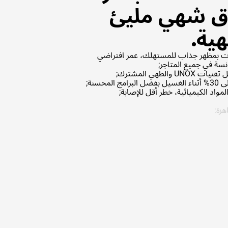
ق شهي مليئ
ية.
 بمظهر جذاب للمستهلك، عمر افتراضي
نسة في جميع المتاجر;
حسنة;
مواد الكيميائية، خطر أقل للإصابة;
زة: