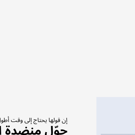
إن قولها يحتاج إلى وقت أطو
حوّل منضدة ا