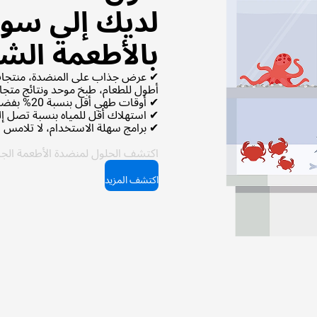
لديك إلى سو
بالأطعمة الشه
✔ عرض جذاب على المنضدة، منتجات
أطول للطعام، طبخ موحد ونتائج متجا
✔ أوقات طهي أقل بنسبة 20% بفضل تقنيات UNOX والطهي المشترك;
✔ استهلاك أقل للمياه بنسبة تصل إلى 30% أثناء الغسيل بفضل البرامج الم
✔ برامج سهلة الاستخدام، لا تلامس ال
اكتشف الحلول لمنضدة الأطعمة الجاه
اكتشف المزيد