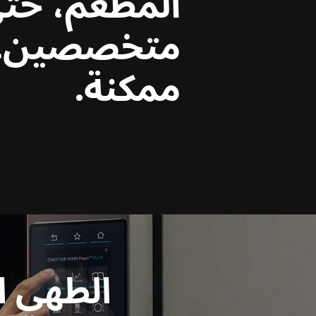
المطعم، حت
متخصصين. 
ممكنة.
الطهي ا