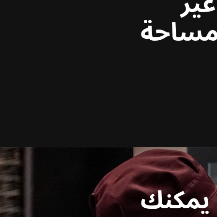
ير
مساحة
 يمكنك