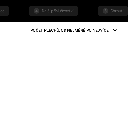
pce
4
Další příslušenství
5
Shrnutí
POČET PLECHŮ, OD NEJMÉNĚ PO NEJVÍCE