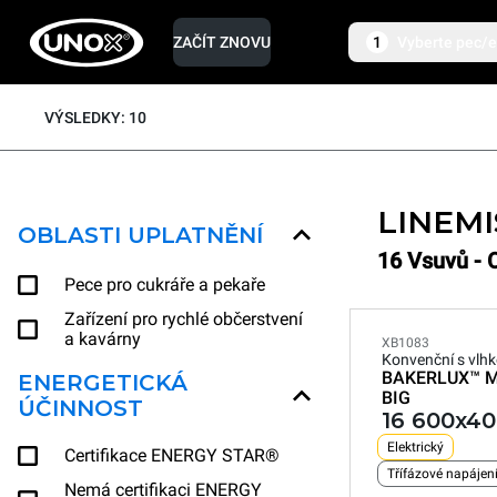
ZAČÍT ZNOVU
1
Vyberte pec/
VÝSLEDKY: 10
LINEM
OBLASTI UPLATNĚNÍ
16 Vsuvů - 
Pece pro cukráře a pekaře
Zařízení pro rychlé občerstvení
a kavárny
XB1083
Konvenční s vlhk
BAKERLUX™
M
ENERGETICKÁ
BIG
ÚČINNOST
16 600x4
Elektrický
Certifikace ENERGY STAR®
Třífázové napájen
Nemá certifikaci ENERGY