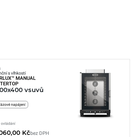
G
ční s vlhkostí
RLUX™
MANUAL
TERTOP
600x400 vsuvů
ázové napájení
 ovládání
 060,00 Kč
bez DPH