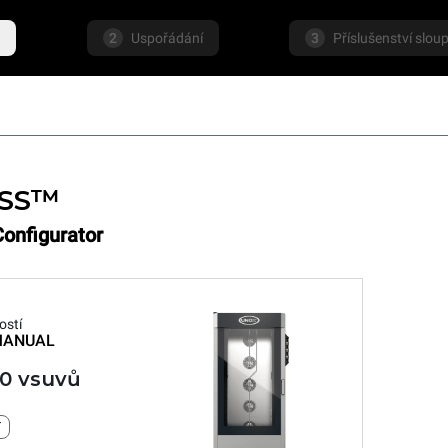
e
2
Uspořádání
3
Příslušenství slou
ISS™
Configurator
ostí
ANUAL
00 vsuvů
í