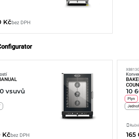
0 Kč
bez DPH
Configurator
XB813
ostí
Konven
ANUAL
BAKE
COUN
00 vsuvů
10 
Plyn
í
Jednof
Ruční
0 Kč
165
bez DPH