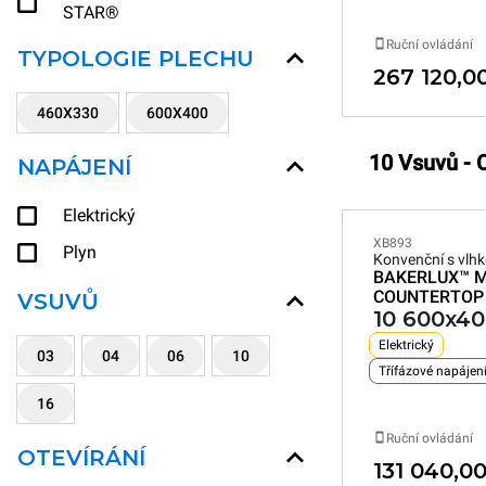
STAR®
Ruční ovládání
TYPOLOGIE PLECHU
267 120,0
460X330
600X400
10 Vsuvů - 
NAPÁJENÍ
Elektrický
XB893
Plyn
Konvenční s vlhk
BAKERLUX™
M
COUNTERTOP
VSUVŮ
10 600x4
Elektrický
03
04
06
10
Třífázové napájen
16
Ruční ovládání
OTEVÍRÁNÍ
131 040,0