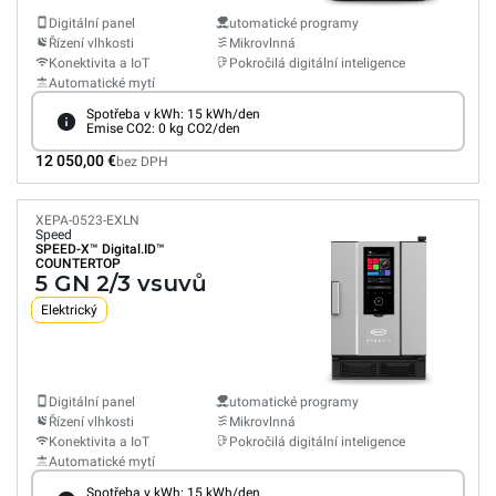
Digitální panel
utomatické programy
Řízení vlhkosti
Mikrovlnná
Konektivita a IoT
Pokročilá digitální inteligence
Automatické mytí
Spotřeba v kWh: 15 kWh/den
Emise CO2: 0 kg CO2/den
12 050,00 €
bez DPH
XEPA-0523-EXLN
Speed
SPEED-X™
Digital.ID™
COUNTERTOP
5 GN 2/3 vsuvů
Elektrický
Digitální panel
utomatické programy
Řízení vlhkosti
Mikrovlnná
Konektivita a IoT
Pokročilá digitální inteligence
Automatické mytí
Spotřeba v kWh: 15 kWh/den