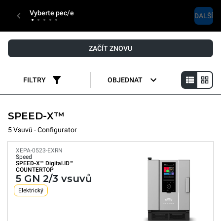
Vyberte pec/e
DALŠÍ
ZAČÍT ZNOVU
FILTRY
OBJEDNAT
SPEED-X™
5 Vsuvů - Configurator
XEPA-0523-EXRN
Speed
SPEED-X™
Digital.ID™
COUNTERTOP
5 GN 2/3 vsuvů
Elektrický