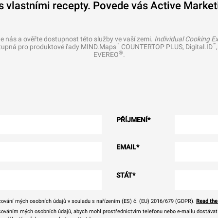
s vlastními recepty. Povede vás Active Market
e nás a ověřte dostupnost této služby ve vaší zemi.
Individual Cooking E
™
™
tupná pro produktové řady MIND.Maps
COUNTERTOP PLUS, Digital.ID
®
EVEREO
.
PŘÍJMENÍ
*
EMAIL
*
STÁT
*
ování mých osobních údajů v souladu s nařízením (ES) č. (EU) 2016/679 (GDPR).
Read the
ováním mých osobních údajů, abych mohl prostřednictvím telefonu nebo e-mailu dostávat o