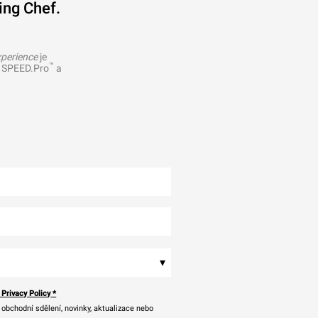
ing Chef.
xperience
je
™
, SPEED.Pro
a
▾
 Privacy Policy
*
bchodní sdělení, novinky, aktualizace nebo