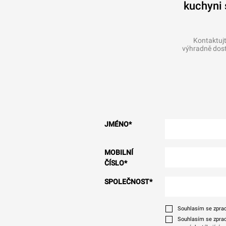
kuchyni 
Kontaktujt
výhradně dos
JMÉNO
*
MOBILNÍ
ČÍSLO
*
SPOLEČNOST
*
Souhlasím se zprac
Souhlasím se zprac