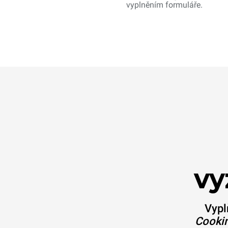
vyplněním formuláře.
vy
Vypl
Cookin