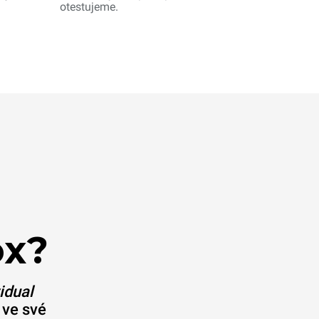
otestujeme.
ox?
idual
 ve své