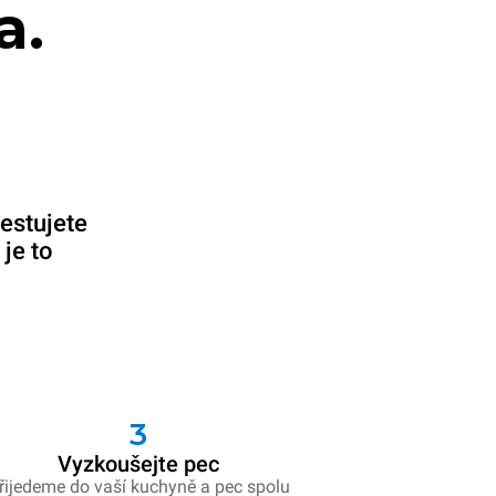
a.
testujete
je to
3
Vyzkoušejte pec
řijedeme do vaší kuchyně a pec spolu