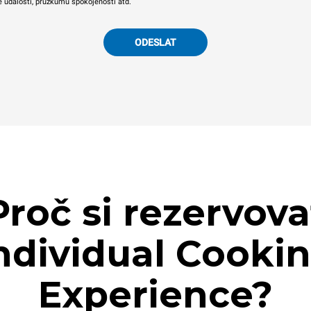
e událostí, průzkumu spokojenosti atd.
ODESLAT
Proč si rezervova
ndividual Cooki
Experience?