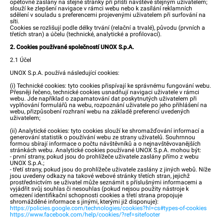
opětovně zaslány na stejné stránky při příští návštěvě stejným uživatelem;
slouží ke zlepšení navigace v rámci webu nebo k zasílání reklamních
sdělení v souladu s preferencemi projevenými uživatelem při surfování na
síti.
Cookies se rozlišují podle délky trvání (relační a trvalé), původu (prvních a
třetích stran) a účelu (technické, analytické a profilovací).
2. Cookies používané společností UNOX S.p.A.
2.1 Účel
UNOX S.p.A. používá následující cookies:
(i) Technické cookies: tyto cookies přispívají ke správnému fungování webu.
Přesněji řečeno, technické cookies usnadňují navigaci uživatele v rámci
webu. Jde například o zapamatování dat poskytnutých uživatelem při
vyplňování formulářů na webu, rozpoznání uživatele po jeho přihlášení na
webu, přizpůsobení rozhraní webu na základě preferencí uvedených
uživatelem;
(ii) Analytické cookies: tyto cookies slouží ke shromažďování informací a
generování statistik o používání webu ze strany uživatelů. Souhrnnou
formou sbírají informace o počtu návštěvníků a o nejnavštěvovanějších
stránkách webu. Analytické cookies používané UNOX S.p.A. mohou být:
- první strany, pokud jsou do prohlížeče uživatele zaslány přímo z webu
UNOX S.p.A.;
- třetí strany, pokud jsou do prohlížeče uživatele zaslány z jiných webů. Níže
jsou uvedeny odkazy na takové webové stránky třetích stran, jejichž
prostřednictvím se uživatel může seznámit s příslušnými informacemi a
vyjádřit svůj souhlas či nesouhlas (pokud nejsou použity nástroje k
omezení identifikační schopnosti cookies a třetí strana propojuje
shromážděné informace s jinými, kterými již disponuje):
https://policies.google.com/technologies/cookies?hl=cs#types-of-cookies
https://www.facebook.com/help/cookies/?ref=sitefooter