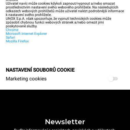
Uživatel navíc může cookies kdykoli zapnout/vypnout a/nebo smazat
prostřednictvím nastavení svého webového prohlížeče. Na následujících
odkazech webových prohlížečů může uživatel nalézt podrobnější informace
k nastavení svého prohlížeče.
UNOX S.p.A. však upozorňuje, že vypnutí technických cookies může
způsobit chybnou funkci webových stránek a/nebo omezit jimi
poskytované služby.
Chrome
Microsoft Internet Explorer
Safari
Mozilla Firefox
NASTAVENÍ SOUBORŮ COOKIE
Marketing cookies
Newsletter