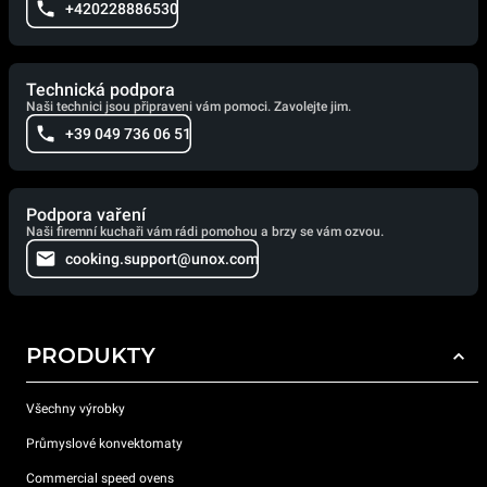
+420228886530
Technická podpora
Naši technici jsou připraveni vám pomoci. Zavolejte jim.
+39 049 736 06 51
Podpora vaření
Naši firemní kuchaři vám rádi pomohou a brzy se vám ozvou.
cooking.support@unox.com
PRODUKTY
Všechny výrobky
Průmyslové konvektomaty
Commercial speed ovens