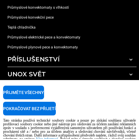
Průmyslové konvektomaty s vlhkostí
Průmyslové konvekční pece
Teplá chladnička
Průmyslové elektrické pece a konvektomaty
Průmyslové plynové pece a konvektomaty
PŘÍSLUŠENSTVÍ
UNOX SVĚT
Všechna příslušenství
Mycí prostředky pro automatické mytí
PODPORA
Naše pobočky po celém světě
PŘIJMĚTE VŠECHNY
Čisticí prostředky pro ruční mytí
Úprava vody pryskyřičnými filtry
Záruka Unox
POKRAČOVAT BEZ PŘIJETÍ
Úprava vody reverzní osmózou
Najděte Prodejce
Tato stránka používá technické soubory cookie a pouze po získání souhlasu uživatele
Najděte Servisní Střediska
profilovací soubory cookie nebo jiné nástroje pro sledování za účelem zasílání reklamních
zpráv v souladu s preferencemi vyjádřenými samotným uživatelem při používání funkcí a
AI Content Disclaimer
Privacy policy
Cookie policy
procházení sítě a / nebo pro za účelem analýzy a sledování chování návštěvníků, včetně
chování třetích stran. Další informace a přizpůsobení předvoleb najdete, i když svůj souhlas
Copyright 2026 UNOX S.p.A. Všechna práva vyhrazena. Reg. Imp. Padova n °