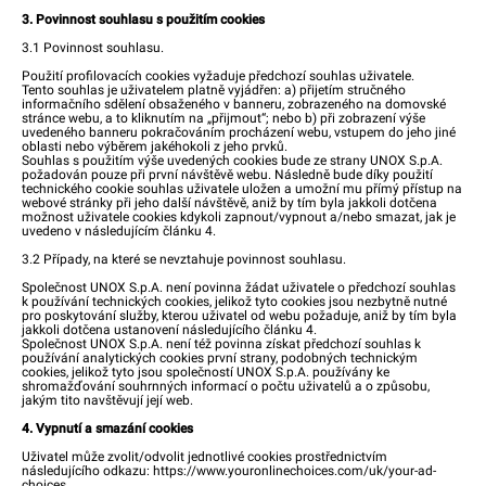
3. Povinnost souhlasu s použitím cookies
3.1 Povinnost souhlasu.
Použití profilovacích cookies vyžaduje předchozí souhlas uživatele.
Tento souhlas je uživatelem platně vyjádřen: a) přijetím stručného
informačního sdělení obsaženého v banneru, zobrazeného na domovské
stránce webu, a to kliknutím na „přijmout“; nebo b) při zobrazení výše
uvedeného banneru pokračováním procházení webu, vstupem do jeho jiné
oblasti nebo výběrem jakéhokoli z jeho prvků.
Souhlas s použitím výše uvedených cookies bude ze strany UNOX S.p.A.
požadován pouze při první návštěvě webu. Následně bude díky použití
technického cookie souhlas uživatele uložen a umožní mu přímý přístup na
webové stránky při jeho další návštěvě, aniž by tím byla jakkoli dotčena
možnost uživatele cookies kdykoli zapnout/vypnout a/nebo smazat, jak je
uvedeno v následujícím článku 4.
3.2 Případy, na které se nevztahuje povinnost souhlasu.
Společnost UNOX S.p.A. není povinna žádat uživatele o předchozí souhlas
k používání technických cookies, jelikož tyto cookies jsou nezbytně nutné
pro poskytování služby, kterou uživatel od webu požaduje, aniž by tím byla
jakkoli dotčena ustanovení následujícího článku 4.
Společnost UNOX S.p.A. není též povinna získat předchozí souhlas k
používání analytických cookies první strany, podobných technickým
cookies, jelikož tyto jsou společností UNOX S.p.A. používány ke
shromažďování souhrnných informací o počtu uživatelů a o způsobu,
jakým tito navštěvují její web.
4. Vypnutí a smazání cookies
Uživatel může zvolit/odvolit jednotlivé cookies prostřednictvím
následujícího odkazu:
https://www.youronlinechoices.com/uk/your-ad-
choices