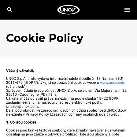
Cookie Policy
Vážený uživateli,
UNOX S.p.A. tímto vydává informační sdělení podle čl. 13 Nařízení (EU)
2016/679 („GDPR“), týkající se používání cookies webem
www.unox.com
(dále: „web“).
Správcem údajů je společnost UNOX S.p.A. se sídlem Via Majorana, n. 22,
35010 - Cadoneghe (PD), Itálie.
Uživatel může uplatnit práva, náležící mu podle článků 15–22 GDPR,
zasláním e-mailu na následující adresu elektronické pošty:
privacy@unox.com
.
Další podrobnosti ke zpracování osobních údajů společností UNOX S.p.A.
naleznete v Privacy Policy (Zásadách ochrany osobních údajů) webu.
1. Co jsou cookies
Cookies jsou krátké textové soubory, které stránky navštívené uživatelem
odesílají na jeho zařízení (obvykle prohlížeč), kde jsou uloženy a poté