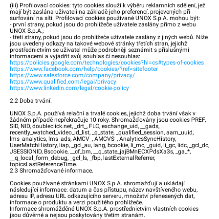
(iii) Profilovací cookies: tyto cookies slouží k výběru reklamních sdělení, jež
mají být zaslána uživateli na základě jeho preferencí, projevených při
surfování na síti. Profilovací cookies používané UNOX S.p.A. mohou být:
- první strany, pokud jsou do prohlížeče uživatele zaslány přímo z webu
UNOX S.p.A.;
- třetí strany, pokud jsou do prohlížeče uživatele zaslány z jiných webů. Níže
jsou uvedeny odkazy na takové webové stránky třetích stran, jejichž
prostřednictvím se uživatel může podrobněji seznámit s příslušnými
informacemi a vyjádřit svůj souhlas či nesouhlas:
https://policies.google.com/technologies/cookies?hl=cs#types-of-cookies
https://www.facebook.com/help/cookies/?ref=sitefooter
https://www.salesforce.com/company/privacy/
https://www.qualified.com/legal/privacy
https://www.linkedin.com/legal/cookie-policy
2.2 Doba trvání.
UNOX S.p.A. používá relační a trvalé cookies, jejichž doba trvání však v
žádném případě nepřekračuje 10 roky. Shromažďovány jsou cookies PREF,
SID, NID, doubleclick.net, _drt_, FLC, exchange_uid, __gads,
recently_watched_video_id_list, _q_state, _qualified_session, aam_uuid,
lms_analytics, lms_ads, AMCV_, AMCVS_, AnalyticsSyncHistory,
UserMatchHistory, liap, _gcl_au, lang, bcookie, li_mc, _guid, li_gc, lidc, _gcl_dc,
JSESSIONID, Bscookie, __cf_bm, __q_state_jajBMnECXPdsXa3s, _ga_*,
__q_local_form_debug, _gcl_ls, _fbp, lastExternalReferrer,
topicsLastReferenceTime.
2.3 Shromažďované informace.
Cookies používané stránkami UNOX S.p.A. shromažďují a ukládají
následující informace: datum a čas přístupu, název navštíveného webu,
adresu IP, adresu URL odkazujícího serveru, množství přenesených dat,
informace o produktu a verzi použitého prohlížeče.
Informace shromážděné UNOX S.p.A. prostřednictvím vlastních cookies
jsou důvěrné a nejsou poskytovány třetím stranám.