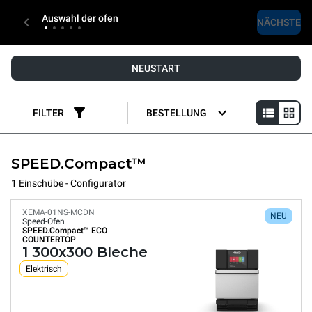
Auswahl der öfen
NÄCHSTE
NEUSTART
FILTER
BESTELLUNG
SPEED.Compact™
1 Einschübe - Configurator
XEMA-01NS-MCDN
NEU
Speed-Ofen
SPEED.Compact™
ECO
COUNTERTOP
1 300x300 Bleche
Elektrisch