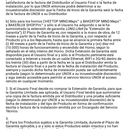
satisfactoria de la factura del Distribuidor al Usuario Final o la fecha de
instalación, por lo que UNOX entonces podrá determinar a su
incuestionable discreción que la Fecha de Inicio de la Garantía será la fecha
de la factura de UNOX a su Distribuidor.
b) Sólo para los hornos CHEFTOP MIND.Maps™ y BAKERTOP MIND.Maps™
y BAKERLUX SHOP.Pro™ y sólo si el Usuario ha adquirido o se le ha
suministrado la extensión de garantía
LONG.Life4
(la “Extensión de
Garantía”), El Plazo de Garantía es, con respecto a la mano de obra, de 12
meses a partir de la Fecha de Inicio de la Garantía, y, con respecto al
Producto y/o a los Repuesots, hasta que se alcance la primera fecha entre
(i) 48 meses a partir de la Fecha de Inicio de la Garantía y (xx) diez mil
(10.000) horas de funcionamiento y encendido del Horno, según lo
señalado en el reloj interno del Horno. Dicha Extensión de Garantía está
disponible para el Usuario final si y sólo si el Producto pertinente está
conectado a Internet a través de un cable Ethernet, WIFI o 3G/4G dentro de
los treinta (30) días a partir de la fecha en la que el Distribuidor emita la
factura al Usuario final o a partir de la fecha de instalación del Producto,
siempre y cuando dicha fecha de instalación pueda ser suficientemente
probada (según lo determinado por UNOX a su incuestionable discreción),
y siga siendo accesible para permitir al servicio técnico UNOX el acceso
remoto en cualquier momento.
2. Si el Usuario Final decide no comprar la Extensión de Garantía, para que
la Garantía Limitada sea aplicada, el Usuario Final tendrá que suministrar
una copia de la factura emitida por el Distribuidor y una prueba suficiente
(según lo determinado por UNOX a su incuestionable discreción) de la
fecha de instalación y del tipo de Producto en forma de confirmación
escrita o factura de la instalación emitida por un Encargado del Servicio
Técnico.
3.
a) Para los Productos sujetos a la Garantía Limitada, durante el Plazo de
Garantía aplicable, y si y sólo si estos Productos están intactos y no han