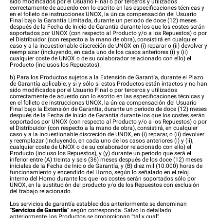
sido modificados por el Usuario Final o por terceros y utilizados
correctamente de acuerdo con lo escrito en las especificaciones técnicas y
en el folleto de instrucciones UNOX, la única compensación del Usuario
Final bajo la Garantía Limitada, durante un periodo de doce (12) meses
después de la Fecha de Inicio de Garantía durante los que los costes serán
soportados por UNOX (con respecto al Producto y/o a los Repuestos) o por
el Distribuidor (con respecto a la mano de obra), consistirá en cualquier
caso y a la incuestionable discreción de UNOX en (i) reparar o (ii) devolver y
reemplazar (incluyendo, en cada uno de los casos anteriores (i) y (ii)
cualquier coste de UNOX o de su colaborador relacionado con ello) el
Producto (inclusos los Repuestos).
b) Para los Productos sujetos a la Extensión de Garantía, durante el Plazo
de Garantía aplicable, y si y sólo si estos Productos están intactos y no han
sido modificados por el Usuario Final o por terceros y utilizados
correctamente de acuerdo con lo escrito en las especificaciones técnicas y
en el folleto de instrucciones UNOX, la única compensación del Usuario
Final bajo la Extensión de Garantía, durante un periodo de doce (12) meses
después de la Fecha de Inicio de Garantía durante los que los costes serán
soportados por UNOX (con respecto al Producto y/o a los Repuestos) o por
el Distribuidor (con respecto a la mano de obra), consistirá, en cualquier
caso y a la incuestionable discreción de UNOX, en (i) reparar, o (ii) devolver
y reemplazar (incluyendo, en cada uno de los casos anteriores (i) y (ii),
cualquier coste de UNOX o de su colaborador relacionado con ello) el
Producto (incluso los Repuestos), y (y) durante un periodo que será el
inferior entre (A) treinta y seis (36) meses después de los doce (12) meses
iniciales de la Fecha de Inicio de Garantía, y (B) diez mil (10.000) horas de
funcionamiento y encendido del Horno, según lo señalado en el reloj
interno del Horno durante los que los costes serán soportados sólo por
UNOX, en la sustitución del producto y/o de los Repuestos con exclusión
del trabajo relacionado.
Los servicios de garantía establecidos anteriormente se denominan
“
Servicios de Garantía
” según corresponda. Salvo lo detallado
anteriormente, los Productos se proporcionan “tal y cual”.