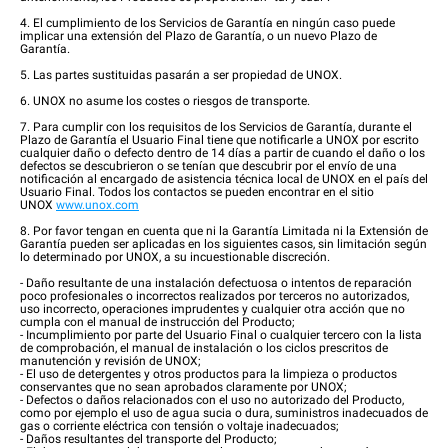
4. El cumplimiento de los Servicios de Garantía en ningún caso puede
implicar una extensión del Plazo de Garantía, o un nuevo Plazo de
Garantía.
5. Las partes sustituidas pasarán a ser propiedad de UNOX.
6. UNOX no asume los costes o riesgos de transporte.
7. Para cumplir con los requisitos de los Servicios de Garantía, durante el
Plazo de Garantía el Usuario Final tiene que notificarle a UNOX por escrito
cualquier daño o defecto dentro de 14 días a partir de cuando el daño o los
defectos se descubrieron o se tenían que descubrir por el envío de una
notificación al encargado de asistencia técnica local de UNOX en el país del
Usuario Final. Todos los contactos se pueden encontrar en el sitio
UNOX
www.unox.com
8. Por favor tengan en cuenta que ni la Garantía Limitada ni la Extensión de
Garantía pueden ser aplicadas en los siguientes casos, sin limitación según
lo determinado por UNOX, a su incuestionable discreción.
- Daño resultante de una instalación defectuosa o intentos de reparación
poco profesionales o incorrectos realizados por terceros no autorizados,
uso incorrecto, operaciones imprudentes y cualquier otra acción que no
cumpla con el manual de instrucción del Producto;
- Incumplimiento por parte del Usuario Final o cualquier tercero con la lista
de comprobación, el manual de instalación o los ciclos prescritos de
manutención y revisión de UNOX;
- El uso de detergentes y otros productos para la limpieza o productos
conservantes que no sean aprobados claramente por UNOX;
- Defectos o daños relacionados con el uso no autorizado del Producto,
como por ejemplo el uso de agua sucia o dura, suministros inadecuados de
gas o corriente eléctrica con tensión o voltaje inadecuados;
- Daños resultantes del transporte del Producto;