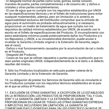
- El desgaste normal de partes como luces, gomas, sonda corazón,
manetas de puerta, partes complementarias o de cosumo etc. y daños a
cristales y otras partes complementarias;
- El uso de agua que no cumpla con los requisitos establecidos por UNOX
en las especificaciones técnicas y en el folleto de instrucciones (para evitar
cualquier malentendido, además, pero sin limitación a lo anterior, es
responsabilidad exclusiva del Distribuidor comprobar que la entrada de
agua para el suministro es probada exhaustivamente y, si necesario,
proporcionar un medio de tratamiento de agua que cumpla con los
requisitos de calidad mínimos establecidos por UNOX, de acuerdo con lo
escrito en el folleto de especificaciones del Producto. El incumplimiento con
estos estándares mínimos puede potencialmente dañar los Productos y/o
los Repuestos, y UNOX, a su incuestionable discreción, puede anular e
invalidar la Garantía Limitada original o la Extensión de Garantía, según
sea el caso);
- Daños o mal funcionamiento causados por la acumulación de cal u óxido
en el Producto;
- Desgaste del Producto;
- Casos en los que se utilicen repuestos o partes para la sustitución que no
sean partes originales UNOX, independientemente de si el daño o el defecto
resulten del mismo.
9. Sólo los Productos localizados en este país pueden valerse de la
Garantía Limitada y de la Extensión de Garantía.
10. La obligación de prestar los Servicios de Garantía sólo es vinculante si
los Productos cumplen con los requisitos técnicos establecidos en el país
en el que se utiliza el Producto.
11. EXCLUSIÓN DE OTRAS GARANTÍAS. A EXCEPCIÓN DE LO ESTABLECIDO
EN LA INTRODUCCIÓN, LOS PRODUCTOS SE PROPORCIONAN “TAL Y CUAL
SON” Y LA GARANTÍA LIMITADA Y LA EXTENSIÓN DE GARANTÍA SE
PROPORCIONAN EN LUGAR DE TODAS LAS OTRAS GARANTIAS EXPRESAS
O IMPLÍCITAS, INCLUYENDO SIN LIMITACIÓN, LA GARANTÍA DE
COMERCIABILIDAD O IDONEIDAD PARA UN USO ESPECÍFICO (AUNQUE SE