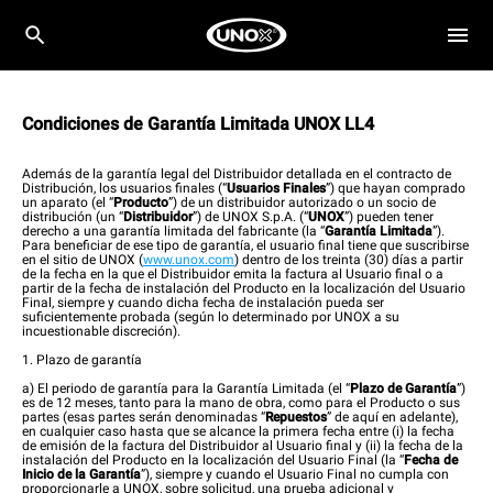
Condiciones de Garantía Limitada UNOX LL4
Además de la garantía legal del Distribuidor detallada en el contracto de
Distribución, los usuarios finales (“
Usuarios Finales
”) que hayan comprado
un aparato (el “
Producto
”) de un distribuidor autorizado o un socio de
distribución (un “
Distribuidor
”) de UNOX S.p.A. (“
UNOX
”) pueden tener
derecho a una garantía limitada del fabricante (la “
Garantía Limitada
”).
Para beneficiar de ese tipo de garantía, el usuario final tiene que suscribirse
en el sitio de UNOX (
www.unox.com
) dentro de los treinta (30) días a partir
de la fecha en la que el Distribuidor emita la factura al Usuario final o a
partir de la fecha de instalación del Producto en la localización del Usuario
Final, siempre y cuando dicha fecha de instalación pueda ser
suficientemente probada (según lo determinado por UNOX a su
incuestionable discreción).
1. Plazo de garantía
a) El periodo de garantía para la Garantía Limitada (el “
Plazo de Garantía
”)
es de 12 meses, tanto para la mano de obra, como para el Producto o sus
partes (esas partes serán denominadas “
Repuestos
” de aquí en adelante),
en cualquier caso hasta que se alcance la primera fecha entre (i) la fecha
de emisión de la factura del Distribuidor al Usuario final y (ii) la fecha de la
instalación del Producto en la localización del Usuario Final (la “
Fecha de
Inicio de la Garantía
”), siempre y cuando el Usuario Final no cumpla con
proporcionarle a UNOX, sobre solicitud, una prueba adicional y