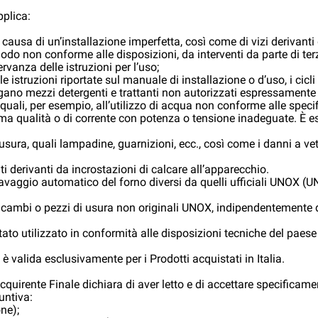
pplica:
 a causa di un’installazione imperfetta, così come di vizi derivanti
o non conforme alle disposizioni, da interventi da parte di ter
vanza delle istruzioni per l’uso;
e istruzioni riportate sul manuale di installazione o d’uso, i cic
ano mezzi detergenti e trattanti non autorizzati espressamente 
 quali, per esempio, all’utilizzo di acqua non conforme alle speci
sima qualità o di corrente con potenza o tensione inadeguate. È e
 usura, quali lampadine, guarnizioni, ecc., così come i danni a ve
 derivanti da incrostazioni di calcare all’apparecchio.
 il lavaggio automatico del forno diversi da quelli ufficiali UNOX
icambi o pezzi di usura non originali UNOX, indipendentemente dal
stato utilizzato in conformità alle disposizioni tecniche del paese 
 valida esclusivamente per i Prodotti acquistati in Italia.
’Acquirente Finale dichiara di aver letto e di accettare specificame
untiva:
one);