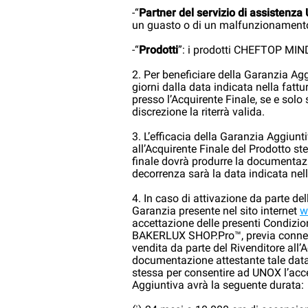
-“
Partner del servizio di assistenz
un guasto o di un malfunzionamento 
-“
Prodotti
”: i prodotti CHEFTOP M
2. Per beneficiare della Garanzia Agg
giorni dalla data indicata nella fattu
presso l’Acquirente Finale, se e sol
discrezione la riterrà valida.
3. L’efficacia della Garanzia Aggiunt
all’Acquirente Finale del Prodotto st
finale dovrà produrre la documentazi
decorrenza sarà la data indicata nell
4. In caso di attivazione da parte de
Garanzia presente nel sito internet
w
accettazione delle presenti Condiz
BAKERLUX SHOP.Pro™, previa connession
vendita da parte del Rivenditore all’A
documentazione attestante tale data
stessa per consentire ad UNOX l’acces
Aggiuntiva avrà la seguente durata: