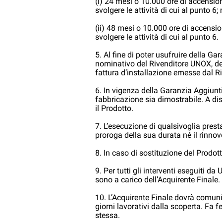
(i) 24 mesi o 10.000 ore di accensio
svolgere le attività di cui al punto 
(ii) 48 mesi o 10.000 ore di accensio
svolgere le attività di cui al punto 6.
5. Al fine di poter usufruire della G
nominativo del Rivenditore UNOX, del
fattura d’installazione emesse dal 
6. In vigenza della Garanzia Aggiunt
fabbricazione sia dimostrabile. A disc
il Prodotto.
7. L’esecuzione di qualsivoglia pre
proroga della sua durata né il rinnov
8. In caso di sostituzione del Prodott
9. Per tutti gli interventi eseguiti d
sono a carico dell’Acquirente Finale.
10. L’Acquirente Finale dovrà comuni
giorni lavorativi dalla scoperta. Fa 
stessa.