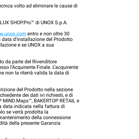
tecnica volto ad eliminare le cause di
LUX SHOP.Pro™ di UNOX S.p.A.
w.unox.com
entro e non oltre 30
a data d’installazione del Prodotto
allazione e se UNOX a sua
tto da parte del Rivenditore
esso l’Acquirente Finale. L’acquirente
non la riterrà valida la data di
crizione del Prodotto nella sezione
hiedente dei dati ivi richiesti, e di
ERTOP MIND.Maps™, BAKERTOP RETAIL e
 data indicata nella fattura di
olo se verrà prodotta la
 e mantenimento della connessione
idità della presente Garanzia