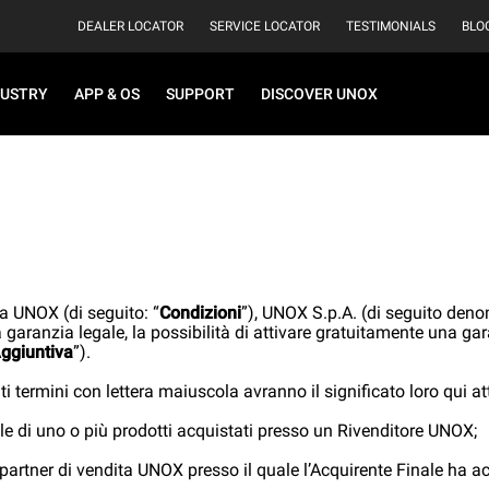
DEALER LOCATOR
SERVICE LOCATOR
TESTIMONIALS
BLO
DUSTRY
APP & OS
SUPPORT
DISCOVER UNOX
ia UNOX (di seguito: “
Condizioni
”), UNOX S.p.A. (di seguito deno
la garanzia legale, la possibilità di attivare gratuitamente una ga
ggiuntiva
”).
ti termini con lettera maiuscola avranno il significato loro qui att
ale di uno o più prodotti acquistati presso un Rivenditore UNOX;
 o partner di vendita UNOX presso il quale l’Acquirente Finale ha ac