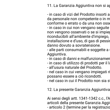
11. La Garanzia Aggiuntiva non si a
- in caso di vizi del Prodotto insorti
da personale non competente o in mod
conforme o errato o da una non osser
- in caso in cui non vengano seguite l
non vengono osservati o se si impieg
riconducibili all’ambiente d’impiego,
installazione e d’uso, di gas di pes
danno dovuto a sovratensione.
- alle parti consumabili e soggette a
Aggiuntiva.
- in caso di danni e malfunzionamenti
- in caso di utilizzo di prodotti per
- all’usura naturale del Prodotto.
- nel caso in cui vengano impiegati r
possano essere a ciò ricondotti.
- nel caso in cui il Prodotto non sia 
12. La presente Garanzia Aggiuntiva è
Ai sensi degli artt. 1341-1342 c.c., l
articoli della presente Garanzia Aggi
- articolo 2 (termine per la registrazi