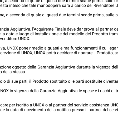
ne, a seconda di quale di questi due termini scade prima, sulle 
6; resta inteso che tale manodopera sarà a carico del Rivenditore
ne, a seconda di quale di questi due termini scade prima, sulle p
aranzia Aggiuntiva, l’Acquirente Finale deve dar prova al partner 
la data e luogo di installazione e del modello del Prodotto tram
Rivenditore UNOX.
iva, UNOX pone rimedio a guasti e malfunzionamenti il cui legam
rezione di UNOX, UNOX potrà decidere di riparare il Prodotto, sost
stazione oggetto della Garanzia Aggiuntiva durante la vigenza d
o della stessa.
o o di sue parti, il Prodotto sostituito o le parti sostituite diven
a UNOX in vigenza della Garanzia Aggiuntiva le spese e i rischi di 
care per iscritto a UNOX o al partner del servizio assistenza UNO
fede la data di ricevimento della notifica presso il partner del 