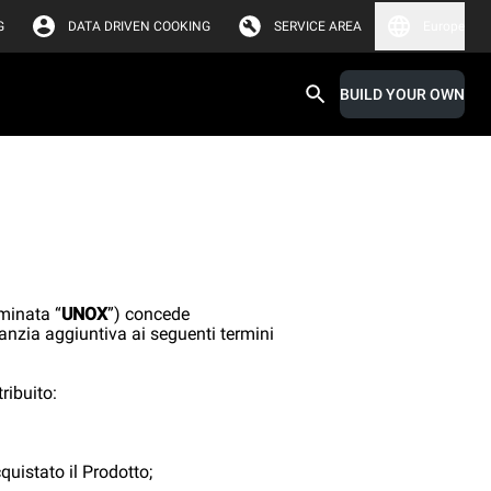
G
DATA DRIVEN COOKING
SERVICE AREA
Europe
BUILD YOUR OWN
minata “
UNOX
”) concede
ranzia aggiuntiva ai seguenti termini
ribuito:
quistato il Prodotto;