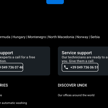
 Bermuda | Hungary | Montenegro | North Macedonia | Norway | Serbia
support
Service support
experts a call for a free
Our technicians are ready to a
tion.
you. Give them a call.
9 049 736 07 46
+39 049 736 06 51
RIES
DISCOVER UNOX
es
Our offices around the world
or automatic washing