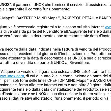
a UNOX
”: il partner di UNOX che fornisce il servizio di assistenza 
e a garantire il corretto funzionamento;
IND.Maps™, BAKERTOP MIND.Maps™, BAKERTOP RETAIL e BAKER
iuntiva è necessario registrarsi a tale scopo sul sito Internet
ww
ra di vendita da parte del Rivenditore all’Acquirente Finale o dall
o se verrà prodotta la documentazione attestante tale data d’inst
iva decorre dalla data indicata nella fattura di vendita del Prodo
esso o se precedente dal giorno dell’installazione del Prodotto pr
one attestante la data di decorrenza e se UNOX a sua discrezione 
a fattura di vendita da parte di UNOX al Rivenditore.
ll’Acquirente Finale della garanzia estesa LONG.Life4 tramite l’is
ww.unox.com
, di cui al punto 2, e la compilazione da parte del ric
ioni, per i soli forni delle linee CHEFTOP MIND.Maps™ e BAK
e del forno alla rete Internet entro e non oltre 30 giorni dalla
cquirente Finale o dalla data d’installazione del Prodotto, se e s
 d’installazione e se UNOX a sua discrezione la riterrà valida,
so ai dati relativi allo stato di funzionamento, il periodo di val