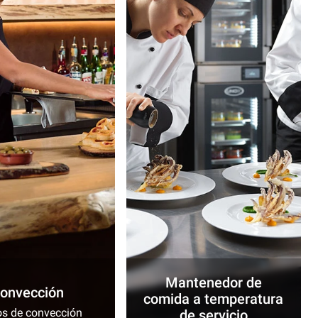
Mantenedor de
onvección
comida a temperatura
s de convección
de servicio