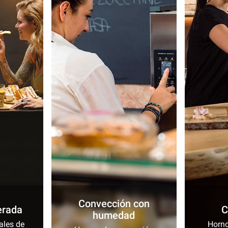
Convección con
erada
C
humedad
ales de
Horno