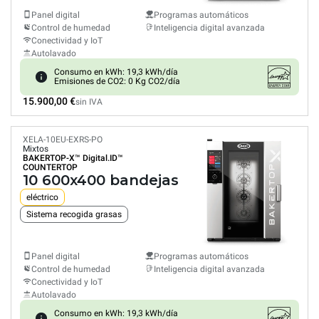
Panel digital
Programas automáticos
Control de humedad
Inteligencia digital avanzada
Conectividad y IoT
Autolavado
Consumo en kWh: 19,3 kWh/día
Emisiones de CO2: 0 Kg CO2/día
15.900,00 €
sin IVA
XELA-10EU-EXRS-PO
Mixtos
BAKERTOP-X™
Digital.ID™
COUNTERTOP
10 600x400 bandejas
eléctrico
Sistema recogida grasas
Panel digital
Programas automáticos
Control de humedad
Inteligencia digital avanzada
Conectividad y IoT
Autolavado
Consumo en kWh: 19,3 kWh/día