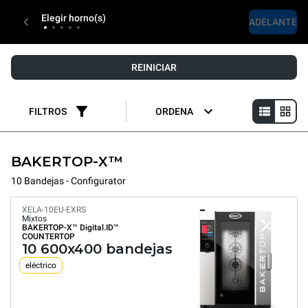
Elegir horno(s)
ADELANTE
REINICIAR
FILTROS
ORDENA
BAKERTOP-X™
10 Bandejas - Configurator
XELA-10EU-EXRS
Mixtos
BAKERTOP-X™
Digital.ID™
COUNTERTOP
10 600x400 bandejas
eléctrico