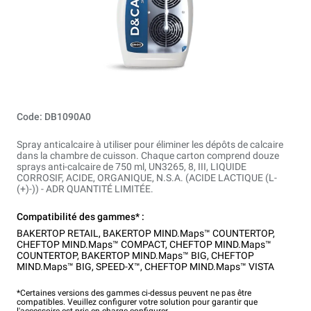
Code: DB1090A0
Spray anticalcaire à utiliser pour éliminer les dépôts de calcaire
dans la chambre de cuisson. Chaque carton comprend douze
sprays anti-calcaire de 750 ml, UN3265, 8, III, LIQUIDE
CORROSIF, ACIDE, ORGANIQUE, N.S.A. (ACIDE LACTIQUE (L-
(+)-)) - ADR QUANTITÉ LIMITÉE.
Compatibilité des gammes* :
BAKERTOP RETAIL
,
BAKERTOP MIND.Maps™ COUNTERTOP
,
CHEFTOP MIND.Maps™ COMPACT
,
CHEFTOP MIND.Maps™
COUNTERTOP
,
BAKERTOP MIND.Maps™ BIG
,
CHEFTOP
MIND.Maps™ BIG
,
SPEED-X™
,
CHEFTOP MIND.Maps™ VISTA
*Certaines versions des gammes ci-dessus peuvent ne pas être
compatibles. Veuillez configurer votre solution pour garantir que