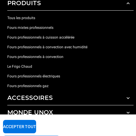
PRODUITS
Tous les produits
Fours mixtes professionnels
Fours professionnels à cuisson accélérée
Fours professionnels à convection avec humidité
Fours professionnels à convection
Le Frigo Chaud
Fours professionnels électriques
Fours professionnels gaz
ACCESSOIRES
MONDE UNOX
Tous les accessoires
Détergents pour lavage automatique
SUPPORT
ACCEPTER TOUT
Nos bureaux dans le monde
Détergents pour lavage manuel