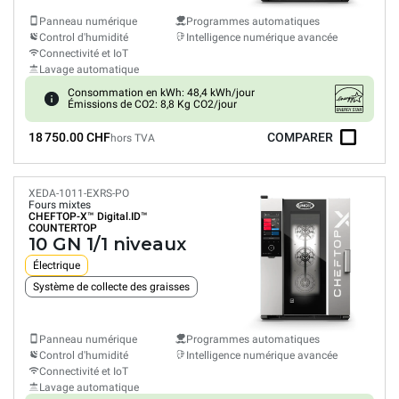
Panneau numérique
Programmes automatiques
Control d'humidité
Intelligence numérique avancée
Connectivité et IoT
Lavage automatique
Consommation en kWh: 48,4 kWh/jour
Émissions de CO2: 8,8 Kg CO2/jour
18 750.00 CHF
COMPARER
hors TVA
XEDA-1011-EXRS-PO
Fours mixtes
CHEFTOP-X™
Digital.ID™
COUNTERTOP
10 GN 1/1 niveaux
Électrique
Système de collecte des graisses
Panneau numérique
Programmes automatiques
Control d'humidité
Intelligence numérique avancée
Connectivité et IoT
Lavage automatique