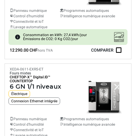
Panneau numérique
Programmes automatiques
Control d'humidité
Intelligence numérique avancée
Connectivité et IoT
Lavage automatique
Consommation en kWh: 27,4 kWh/jour
Émissions de CO2: 0 Kg CO2/jour
12 290.00 CHF
COMPARER
hors TVA
XEDA-0611-EXRS-ET
Fours mixtes
CHEFTOP-X™
Digital.ID™
COUNTERTOP
6 GN 1/1 niveaux
Électrique
Connexion Ethernet intégrée
Panneau numérique
Programmes automatiques
Control d'humidité
Intelligence numérique avancée
Connectivité et IoT
Lavage automatique