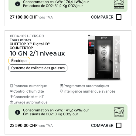
Consommation en kWh: 176,4 kWh/jour
Émissions de CO2: 31,9 Kg CO2/jour
27 100.00 CHF
COMPARER
hors TVA
XEDA-1021-EXRS-PO
Fours mixtes
CHEFTOP-X™
Digital.ID™
COUNTERTOP
10 GN 2/1 niveaux
Électrique
Système de collecte des graisses
Panneau numérique
Programmes automatiques
Control d'humidité
Intelligence numérique avancée
Connectivité et IoT
Lavage automatique
Consommation en kWh: 141,2 kWh/jour
Émissions de CO2: 0 Kg CO2/jour
23 590.00 CHF
COMPARER
hors TVA