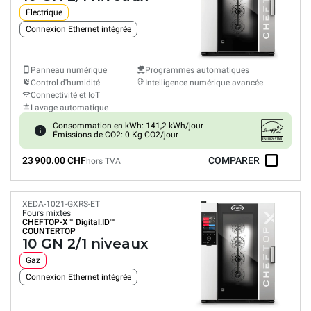
Électrique
Connexion Ethernet intégrée
Panneau numérique
Programmes automatiques
Control d'humidité
Intelligence numérique avancée
Connectivité et IoT
Lavage automatique
Consommation en kWh: 141,2 kWh/jour
Émissions de CO2: 0 Kg CO2/jour
23 900.00 CHF
COMPARER
hors TVA
XEDA-1021-GXRS-ET
Fours mixtes
CHEFTOP-X™
Digital.ID™
COUNTERTOP
10 GN 2/1 niveaux
Gaz
Connexion Ethernet intégrée