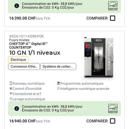
Consommation en kWh: 38,8 kWh/jour
Émissions de CO2: 0 Kg CO2/jour
16 390.00 CHF
COMPARER
hors TVA
XEDA-1011-EXRS-POE
Fours mixtes
CHEFTOP-X™
Digital.ID™
COUNTERTOP
10 GN 1/1 niveaux
Électrique
Connexion Ethernet intégrée
Système de collecte des graisses
Panneau numérique
Programmes automatiques
Control d'humidité
Intelligence numérique avancée
Connectivité et IoT
Lavage automatique
Consommation en kWh: 38,8 kWh/jour
Émissions de CO2: 0 Kg CO2/jour
16 940.00 CHF
COMPARER
hors TVA