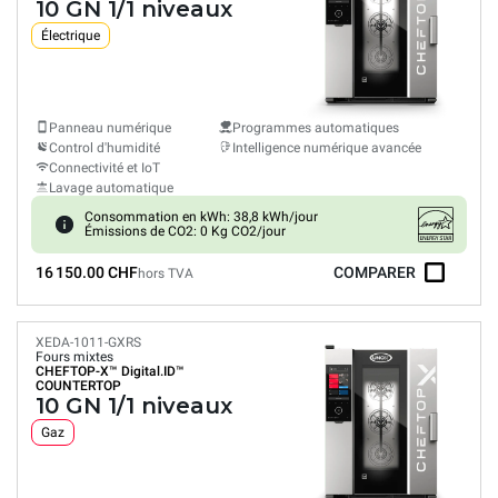
10 GN 1/1 niveaux
Électrique
Panneau numérique
Programmes automatiques
Control d'humidité
Intelligence numérique avancée
Connectivité et IoT
Lavage automatique
Consommation en kWh: 38,8 kWh/jour
Émissions de CO2: 0 Kg CO2/jour
16 150.00 CHF
COMPARER
hors TVA
XEDA-1011-GXRS
Fours mixtes
CHEFTOP-X™
Digital.ID™
COUNTERTOP
10 GN 1/1 niveaux
Gaz