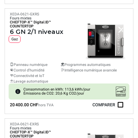
XEDA-0621-GXRS
Fours mixtes
CHEFTOP-X™
Digital.ID™
COUNTERTOP
6 GN 2/1 niveaux
Gaz
Panneau numérique
Programmes automatiques
Control d'humidité
Intelligence numérique avancée
Connectivité et IoT
Lavage automatique
Consommation en kWh: 113,6 kWh/jour
Émissions de CO2: 20,6 Kg CO2/jour
20 400.00 CHF
COMPARER
hors TVA
XEDA-0621-EXRS
Fours mixtes
CHEFTOP-X™
Digital.ID™
COUNTERTOP