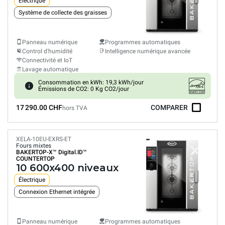
Électrique
Système de collecte des graisses
Panneau numérique
Programmes automatiques
Control d'humidité
Intelligence numérique avancée
Connectivité et IoT
Lavage automatique
Consommation en kWh: 19,3 kWh/jour
Émissions de CO2: 0 Kg CO2/jour
17 290.00 CHF
COMPARER
hors TVA
XELA-10EU-EXRS-ET
Fours mixtes
BAKERTOP-X™
Digital.ID™
COUNTERTOP
10 600x400 niveaux
Électrique
Connexion Ethernet intégrée
Panneau numérique
Programmes automatiques