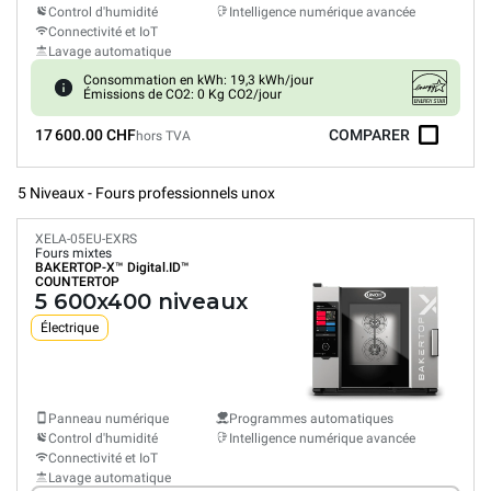
Control d'humidité
Intelligence numérique avancée
Connectivité et IoT
Lavage automatique
Consommation en kWh: 19,3 kWh/jour
Émissions de CO2: 0 Kg CO2/jour
17 600.00 CHF
COMPARER
hors TVA
5 Niveaux - Fours professionnels unox
XELA-05EU-EXRS
Fours mixtes
BAKERTOP-X™
Digital.ID™
COUNTERTOP
5 600x400 niveaux
Électrique
Panneau numérique
Programmes automatiques
Control d'humidité
Intelligence numérique avancée
Connectivité et IoT
Lavage automatique