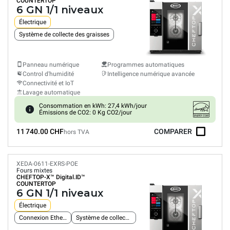
COUNTERTOP
6 GN 1/1 niveaux
Électrique
Système de collecte des graisses
Panneau numérique
Programmes automatiques
Control d'humidité
Intelligence numérique avancée
Connectivité et IoT
Lavage automatique
Consommation en kWh: 27,4 kWh/jour
Émissions de CO2: 0 Kg CO2/jour
11 740.00 CHF
COMPARER
hors TVA
XEDA-0611-EXRS-POE
Fours mixtes
CHEFTOP-X™
Digital.ID™
COUNTERTOP
6 GN 1/1 niveaux
Électrique
Connexion Ethernet intégrée
Système de collecte des graisses