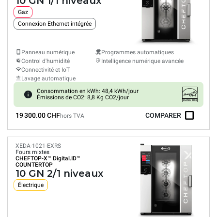
10 GN 1/1 niveaux
Gaz
Connexion Ethernet intégrée
Panneau numérique
Programmes automatiques
Control d'humidité
Intelligence numérique avancée
Connectivité et IoT
Lavage automatique
Consommation en kWh: 48,4 kWh/jour
Émissions de CO2: 8,8 Kg CO2/jour
19 300.00 CHF
COMPARER
hors TVA
XEDA-1021-EXRS
Fours mixtes
CHEFTOP-X™
Digital.ID™
COUNTERTOP
10 GN 2/1 niveaux
Électrique