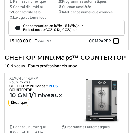
Panneau numérique
Programmes automatiques
Control d'humidité
Cuisson accélérée
Connectivité et IoT
Intelligence numérique avancée
Lavage automatique
Consommation en kWh: 15 kWh/jour
Émissions de CO2: 0 Kg CO2/jour
15 103.00 CHF
COMPARER
hors TVA
CHEFTOP MIND.Maps™ COUNTERTOP
10 Niveaux - Fours professionnels unox
XEVC-1011-EPRM
Fours mixtes
CHEFTOP MIND.Maps™
PLUS
COUNTERTOP
10 GN 1/1 niveaux
Électrique
Panneau numérique
Programmes automatiques
Control d'humidité