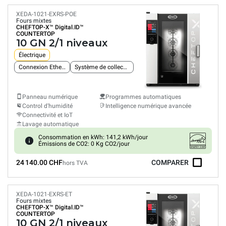
XEDA-1021-EXRS-POE
Fours mixtes
CHEFTOP-X™
Digital.ID™
COUNTERTOP
10 GN 2/1 niveaux
Électrique
Connexion Ethernet intégrée
Système de collecte des graisses
Panneau numérique
Programmes automatiques
Control d'humidité
Intelligence numérique avancée
Connectivité et IoT
Lavage automatique
Consommation en kWh: 141,2 kWh/jour
Émissions de CO2: 0 Kg CO2/jour
24 140.00 CHF
COMPARER
hors TVA
XEDA-1021-EXRS-ET
Fours mixtes
CHEFTOP-X™
Digital.ID™
COUNTERTOP
10 GN 2/1 niveaux