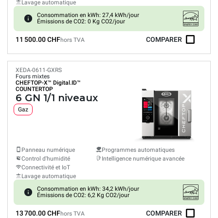
Lavage automatique
Consommation en kWh: 27,4 kWh/jour
Émissions de CO2: 0 Kg CO2/jour
11 500.00 CHF
COMPARER
hors TVA
XEDA-0611-GXRS
Fours mixtes
CHEFTOP-X™
Digital.ID™
COUNTERTOP
6 GN 1/1 niveaux
Gaz
Panneau numérique
Programmes automatiques
Control d'humidité
Intelligence numérique avancée
Connectivité et IoT
Lavage automatique
Consommation en kWh: 34,2 kWh/jour
Émissions de CO2: 6,2 Kg CO2/jour
13 700.00 CHF
COMPARER
hors TVA