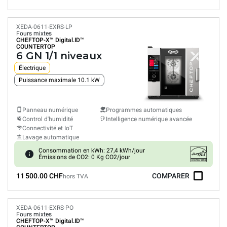
XEDA-0611-EXRS-LP
Fours mixtes
CHEFTOP-X™
Digital.ID™
COUNTERTOP
6 GN 1/1 niveaux
Électrique
Puissance maximale 10.1 kW
Panneau numérique
Programmes automatiques
Control d'humidité
Intelligence numérique avancée
Connectivité et IoT
Lavage automatique
Consommation en kWh: 27,4 kWh/jour
Émissions de CO2: 0 Kg CO2/jour
11 500.00 CHF
COMPARER
hors TVA
XEDA-0611-EXRS-PO
Fours mixtes
CHEFTOP-X™
Digital.ID™