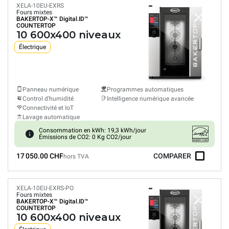
XELA-10EU-EXRS
Fours mixtes
BAKERTOP-X™
Digital.ID™
COUNTERTOP
10 600x400 niveaux
Électrique
Panneau numérique
Programmes automatiques
Control d'humidité
Intelligence numérique avancée
Connectivité et IoT
Lavage automatique
Consommation en kWh: 19,3 kWh/jour
Émissions de CO2: 0 Kg CO2/jour
17 050.00 CHF
COMPARER
hors TVA
XELA-10EU-EXRS-PO
Fours mixtes
BAKERTOP-X™
Digital.ID™
COUNTERTOP
10 600x400 niveaux