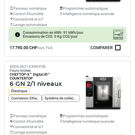
Panneau numérique
Programmes automatiques
Control d'humidité
Intelligence numérique avancée
Connectivité et IoT
Lavage automatique
Consommation en kWh: 91 kWh/jour
Émissions de CO2: 0 Kg CO2/jour
17 790.00 CHF
COMPARER
hors TVA
XEDA-0621-EXRS-POE
Fours mixtes
CHEFTOP-X™
Digital.ID™
COUNTERTOP
6 GN 2/1 niveaux
Électrique
Connexion Ethernet intégrée
Système de collecte des graisses
Panneau numérique
Programmes automatiques
Control d'humidité
Intelligence numérique avancée
Connectivité et IoT
Lavage automatique