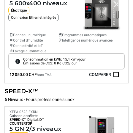
5 600x400 niveaux
Électrique
Connexion Ethernet intégrée
Panneau numérique
Programmes automatiques
Control d'humidité
Intelligence numérique avancée
Connectivité et IoT
Lavage automatique
Consommation en kWh: 15,4 kWh/jour
Émissions de CO2: 0 Kg CO2/jour
12 050.00 CHF
COMPARER
hors TVA
SPEED-X™
5 Niveaux - Fours professionnels unox
XEPA-0523-EXRN
Cuisson accélérée
SPEED-X™
Digital.ID™
COUNTERTOP
5 GN 2/3 niveaux