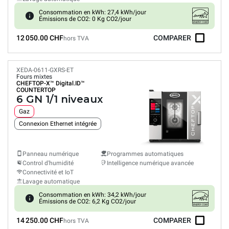
Consommation en kWh: 27,4 kWh/jour
Émissions de CO2: 0 Kg CO2/jour
12 050.00 CHF
COMPARER
hors TVA
XEDA-0611-GXRS-ET
Fours mixtes
CHEFTOP-X™
Digital.ID™
COUNTERTOP
6 GN 1/1 niveaux
Gaz
Connexion Ethernet intégrée
Panneau numérique
Programmes automatiques
Control d'humidité
Intelligence numérique avancée
Connectivité et IoT
Lavage automatique
Consommation en kWh: 34,2 kWh/jour
Émissions de CO2: 6,2 Kg CO2/jour
14 250.00 CHF
COMPARER
hors TVA