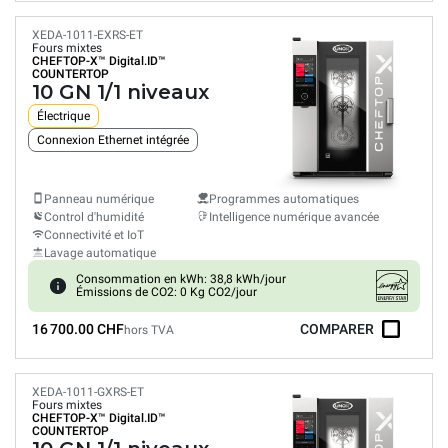
XEDA-1011-EXRS-ET
Fours mixtes
CHEFTOP-X™
Digital.ID™
COUNTERTOP
10 GN 1/1 niveaux
Électrique
Connexion Ethernet intégrée
Panneau numérique
Programmes automatiques
Control d'humidité
Intelligence numérique avancée
Connectivité et IoT
Lavage automatique
Consommation en kWh: 38,8 kWh/jour
Émissions de CO2: 0 Kg CO2/jour
16 700.00 CHF
COMPARER
hors TVA
XEDA-1011-GXRS-ET
Fours mixtes
CHEFTOP-X™
Digital.ID™
COUNTERTOP