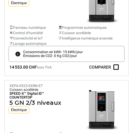
Électrique
Panneau numérique
Programmes automatiques
Control d'humidité
Cuisson accélérée
Connectivité et IoT
Intelligence numérique avancée
Lavage automatique
Consommation en kWh: 15 kWh/jour
Émissions de CO2: 0 Kg CO2/jour
14 553.00 CHF
COMPARER
hors TVA
XEPA-0523-EXRN-ET
Cuisson accélérée
SPEED-X™
Digital.ID™
COUNTERTOP
5 GN 2/3 niveaux
Électrique