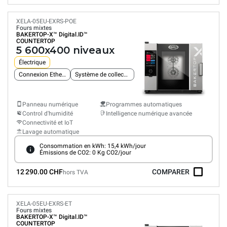
XELA-05EU-EXRS-POE
Fours mixtes
BAKERTOP-X™
Digital.ID™
COUNTERTOP
5 600x400 niveaux
Électrique
Connexion Ethernet intégrée
Système de collecte des graisses
Panneau numérique
Programmes automatiques
Control d'humidité
Intelligence numérique avancée
Connectivité et IoT
Lavage automatique
Consommation en kWh: 15,4 kWh/jour
Émissions de CO2: 0 Kg CO2/jour
12 290.00 CHF
COMPARER
hors TVA
XELA-05EU-EXRS-ET
Fours mixtes
BAKERTOP-X™
Digital.ID™
COUNTERTOP