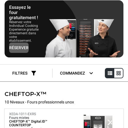
produits ou parlez directement à nos experts !
Essayez le
four
gratuitement !
Réservez votre
Individual Cooking
Experience gratuite
directement dans
votre
établissement.
RÉSERVER
FILTRES
COMMANDEZ
CHEFTOP-X™
10 Niveaux - Fours professionnels unox
XEDA-1011-EXRS
Fours mixtes
CHEFTOP-X™
Digital.ID™
COUNTERTOP