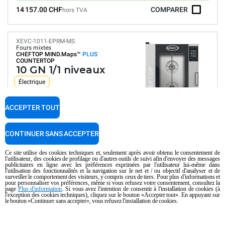
14 157.00 CHF
COMPARER
hors TVA
XEVC-1011-EPRM-MS
Fours mixtes
CHEFTOP MIND.Maps™
PLUS
COUNTERTOP
10 GN 1/1 niveaux
Électrique
Chambre de cuisson en acier 316L
ACCEPTER TOUT
Panneau numérique
Programmes automatiques
Control d'humidité
CONTINUER SANS ACCEPTER
Connectivité et IoT
Lavage automatique
Ce site utilise des cookies techniques et, seulement après avoir obtenu le consentement de
l'utilisateur, des cookies de profilage ou d'autres outils de suivi afin d'envoyer des messages
Consommation en kWh: 36,6 kWh/jour
publicitaires en ligne avec les préférences exprimées par l'utilisateur lui-même dans
Émissions de CO2: 0 Kg CO2/jour
l'utilisation des fonctionnalités et la navigation sur le net et / ou objectif d'analyser et de
surveiller le comportement des visiteurs, y compris ceux de tiers. Pour plus d'informations et
pour personnaliser vos préférences, même si vous refusez votre consentement, consultez la
13 271.00 CHF
COMPARER
page
Plus d'information
. Si vous avez l'intention de consentir à l'installation de cookies (à
hors TVA
l'exception des cookies techniques), cliquez sur le bouton «Accepter tout». En appuyant sur
le bouton «Continuer sans accepter», vous refusez l'installation de cookies.
XEVC-1011-GPRM-MS