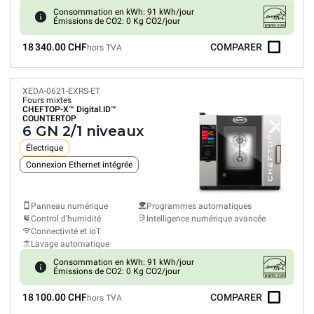
Consommation en kWh: 91 kWh/jour
Émissions de CO2: 0 Kg CO2/jour
18 340.00 CHF
COMPARER
hors TVA
XEDA-0621-EXRS-ET
Fours mixtes
CHEFTOP-X™
Digital.ID™
COUNTERTOP
6 GN 2/1 niveaux
Électrique
Connexion Ethernet intégrée
Panneau numérique
Programmes automatiques
Control d'humidité
Intelligence numérique avancée
Connectivité et IoT
Lavage automatique
Consommation en kWh: 91 kWh/jour
Émissions de CO2: 0 Kg CO2/jour
18 100.00 CHF
COMPARER
hors TVA