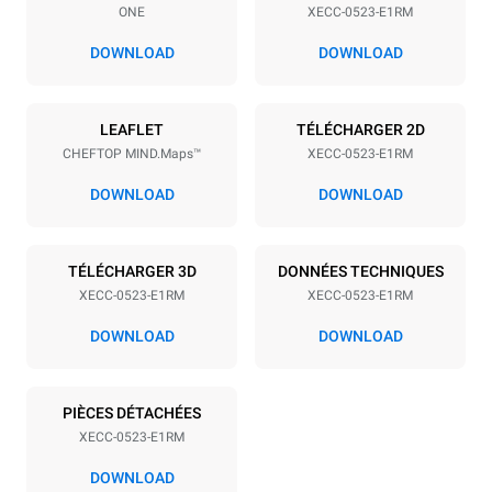
ONE
XECC-0523-E1RM
Espace entre les plaques
67 mm
DOWNLOAD
DOWNLOAD
Alimentation
LEAFLET
TÉLÉCHARGER 2D
CHEFTOP MIND.Maps™
XECC-0523-E1RM
Tension
Énergie électrique
380-415V 3N~ / 220-240V
5,15 kW
DOWNLOAD
DOWNLOAD
3~ / 220-240V 1N~
Fréquence
Type de prise
50 / 60 Hz
NON INCLUS
TÉLÉCHARGER 3D
DONNÉES TECHNIQUES
XECC-0523-E1RM
XECC-0523-E1RM
DOWNLOAD
DOWNLOAD
*
Consommation en kwh et émissions de co2
Consommation en kWh
Émissions de CO2
PIÈCES DÉTACHÉES
20,7 kWh/jour
0 Kg CO2/jour
L'estimation inclut
XECC-0523-E1RM
uniquement les émissions
directes produites par le
DOWNLOAD
four. Les émissions