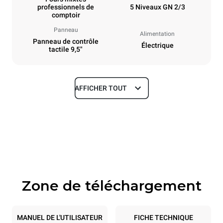
professionnels de
5 Niveaux GN 2/3
comptoir
Panneau
Alimentation
Panneau de contrôle
Électrique
tactile 9,5"
AFFICHER TOUT
Dimensions
Largeur
Profondeur
535 mm
672 mm
Hauteur
Poids
649 mm
56 kg
Zone de téléchargement
Caractéristiques de la plaque
Nombre de plaques
Taille de la plaque
5
GN 2/3
MANUEL DE L'UTILISATEUR
FICHE TECHNIQUE