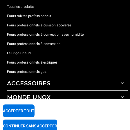
Tous les produits
Fours mixtes professionnels
Fours professionnels à cuisson accélérée
Fours professionnels à convection avec humidité
Fours professionnels à convection
Le Frigo Chaud
Fours professionnels électriques
Fours professionnels gaz
ACCESSOIRES
MONDE UNOX
Tous les accessoires
Détergents pour lavage automatique
SUPPORT
ACCEPTER TOUT
Nos bureaux dans le monde
Détergents pour lavage manuel
Traitement de l'eau avec filtres à résine
Garantie Unox
CONTINUER SANS ACCEPTER