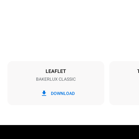
Dimensions
Largeur
600 mm
Poids
34 kg
Caractéristiques de la plaque
Nombre de pl
3
LEAFLET
BAKERLUX CLASSIC
Alimentation
Tension
230V 1N~
DOWNLOAD
Type de prise
Schuko | H