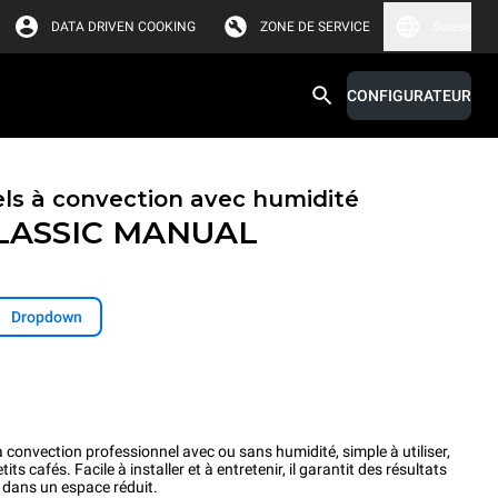
DATA DRIVEN COOKING
ZONE DE SERVICE
Suisse
CONFIGURATEUR
els à convection avec humidité
LASSIC
MANUAL
Dropdown
onvection professionnel avec ou sans humidité, simple à utiliser,
tits cafés. Facile à installer et à entretenir, il garantit des résultats
é dans un espace réduit.