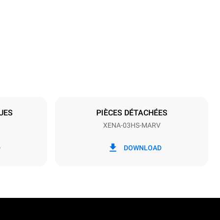
Hauteur
467 mm
Espace entre les plaques
75 mm
UES
PIÈCES DÉTACHÉES
XENA-03HS-MARV
Fréquence
50 / 60 Hz
D
DOWNLOAD