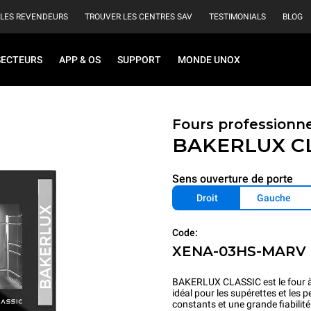
 LES REVENDEURS
TROUVER LES CENTRES SAV
TESTIMONIALS
BLOG
SECTEURS
APP & OS
SUPPORT
MONDE UNOX
Fours professionn
BAKERLUX C
Sens ouverture de porte
Droit
Gauche
Code:
XENA-03HS-MARV
BAKERLUX CLASSIC est le four à c
idéal pour les supérettes et les pe
constants et une grande fiabilit