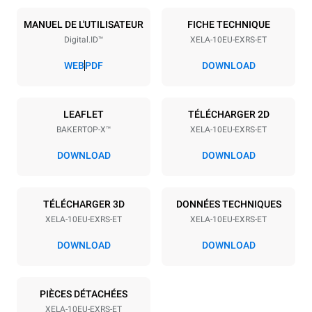
Nombre de plaques
Taille de la plaque
10
600x400
MANUEL DE L'UTILISATEUR
FICHE TECHNIQUE
Digital.ID™
XELA-10EU-EXRS-ET
Espace entre les plaques
84 mm
WEB
PDF
DOWNLOAD
Alimentation
LEAFLET
TÉLÉCHARGER 2D
BAKERTOP-X™
XELA-10EU-EXRS-ET
Tension
Énergie électrique
380-415V 3N~ / 220-240V
21 kW
DOWNLOAD
DOWNLOAD
3~
Fréquence
Type de prise
50 / 60 Hz
NON INCLUS
TÉLÉCHARGER 3D
DONNÉES TECHNIQUES
XELA-10EU-EXRS-ET
XELA-10EU-EXRS-ET
DOWNLOAD
DOWNLOAD
*
Consommation en kwh et émissions de co2
Consommation en kWh
Émissions de CO2
PIÈCES DÉTACHÉES
19,3 kWh/jour
0 Kg CO2/jour
L'estimation inclut
XELA-10EU-EXRS-ET