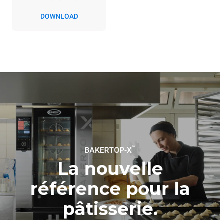
uniquement les émissions
directes produites par le
DOWNLOAD
four. Les émissions
indirectes dépendent du
réseau énergétique auquel
il est connecté; ces
dernières peuvent être
éliminées en choisissant
d'acheter de l'énergie
produite à partir de sources
renouvelables.
Greenhouse
Gas Protocol
Estimation calculée sur la base
Estimation calculée sur la base
d'une utilisation quotidienne du
des nettoyages hebdomadaires
four (300 jours/an) :
suivants (42 semaines/an) :
8 demi-charges de
1 nettoyage rapide
croissants
™
BAKERTOP-X
La nouvelle
référence pour la
pâtisserie.