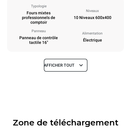
Typologie
Niveaux
Fours mixtes
professionnels de
10 Niveaux 600x400
comptoir
Panneau
Alimentation
Panneau de contrôle
Électrique
tactile 16"
AFFICHER TOUT
Dimensions
Largeur
Profondeur
860 mm
1018 mm
Hauteur
Poids
1219 mm
178 kg
Zone de téléchargement
Caractéristiques de la plaque