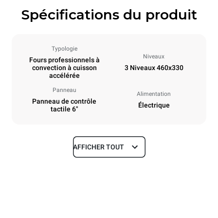
Spécifications du produit
Typologie
Niveaux
Fours professionnels à
convection à cuisson
3 Niveaux 460x330
accélérée
Panneau
Alimentation
Panneau de contrôle
Électrique
tactile 6"
AFFICHER TOUT
Dimensions
Largeur
Profondeur
600 mm
797 mm
Hauteur
Poids
541 mm
89 kg