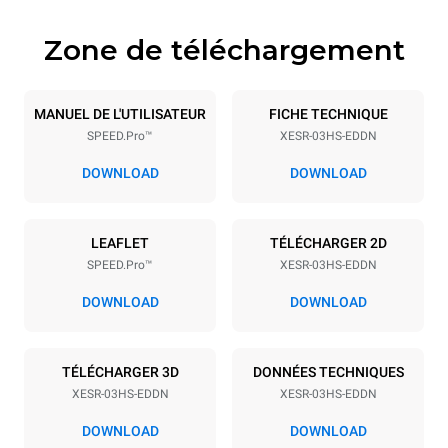
Zone de téléchargement
Caractéristiques de la plaque
Nombre de plaques
Taille de la plaque
3
460x330
MANUEL DE L'UTILISATEUR
FICHE TECHNIQUE
SPEED.Pro™
XESR-03HS-EDDN
Espace entre les plaques
75 mm
DOWNLOAD
DOWNLOAD
Alimentation
LEAFLET
TÉLÉCHARGER 2D
SPEED.Pro™
XESR-03HS-EDDN
Tension
Énergie électrique
380-415VV 3N~ / 220-
6,6 kW
DOWNLOAD
DOWNLOAD
240VV 3~ / 220-240VV
1N~
Fréquence
Type de prise
TÉLÉCHARGER 3D
DONNÉES TECHNIQUES
50 Hz
NON INCLUS
XESR-03HS-EDDN
XESR-03HS-EDDN
DOWNLOAD
DOWNLOAD