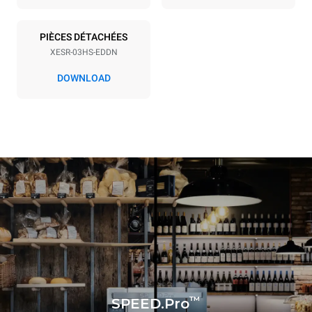
*
Consommation en kwh et émissions de co2
Consommation en kWh
Émissions de CO2
PIÈCES DÉTACHÉES
15,9 kWh/jour
0 Kg CO2/jour
XESR-03HS-EDDN
L'estimation inclut
uniquement les émissions
DOWNLOAD
directes produites par le
four. Les émissions
indirectes dépendent du
réseau énergétique auquel
il est connecté; ces
dernières peuvent être
éliminées en choisissant
d'acheter de l'énergie
produite à partir de sources
renouvelables.
Greenhouse
Gas Protocol
Estimation calculée sur la base
d'une utilisation quotidienne du
four (300 jours/an) :
3h de cuisson en mode
MULTI-Speed
4h en mode MULTI.Speed
portion individuelle
1h en mode convection en
™
SPEED.Pro
pleine charge