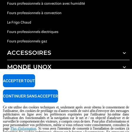
Fours professionnels à convection avec humidité
Fours professionnels à convection
Le Frigo Chaud
Fours professionnels électriques
Fours professionnels gaz
ACCESSOIRES
MONDE UNOX
Tous les accessoires
Détergents pour lavage automatique
SUPPORT
ACCEPTER TOUT
Nos bureaux dans le monde
Détergents pour lavage manuel
Traitement de l'eau avec filtres à résine
Garantie Unox
CONTINUER SANS ACCEPTER
Traitement de l'eau par osmose inverse
Trouver les Revendeurs
Ce site utilise des cookies techniques et, seulement après avoir obtenu le consentement de
l'utilisateur, des cookies de profilage ou d'autres outils de suivi afin d'envoyer des messages
Trouver les Centres SAV
publicitaires en ligne avec les préférences exprimées par l'utilisateur lui-même dans
l'utilisation des fonctionnalités et la navigation sur le net et / ou objectif d'analyser et de
AI Content Disclaimer
Privacy policy
Cookie policy
surveiller le comportement des visiteurs, y compris ceux de tiers. Pour plus d'informations et
pour personnaliser vos préférences, même si vous refusez votre consentement, consultez la
Droits d'auteurt 2026 UNOX SpA Tous droits réservés. Reg.Papova n °
page
Plus d'information
. Si vous avez l'intention de consentir à l'installation de cookies (à