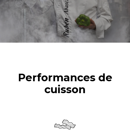
d'une utilisation quotidienne du
des nettoyages hebdomadaires
four (300 jours/an) :
suivants (42 semaines/an) :
6 faibles charges de poulet
1 nettoyage long
rôti (20% de charge)
1 nettoyage moyen
1 pleine charge de pommes
de terre rôties
3 pleines charges de
cuissons vapeur
2 heures à four vide à 180
°C
Performances de
cuisson