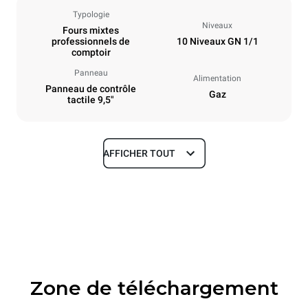
Typologie
Niveaux
Fours mixtes
professionnels de
10 Niveaux GN 1/1
comptoir
Panneau
Alimentation
Panneau de contrôle
Gaz
tactile 9,5"
AFFICHER TOUT
Dimensions
Largeur
Profondeur
750 mm
783 mm
Hauteur
Poids
1010 mm
117 kg
Zone de téléchargement
Caractéristiques de la plaque