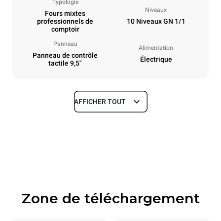
Typologie
Niveaux
Fours mixtes
professionnels de
10 Niveaux GN 1/1
comptoir
Panneau
Alimentation
Panneau de contrôle
Électrique
tactile 9,5"
AFFICHER TOUT
Dimensions
Largeur
Profondeur
750 mm
783 mm
Hauteur
Poids
1010 mm
92 kg
Zone de téléchargement
Caractéristiques de la plaque
Nombre de plaques
Taille de la plaque