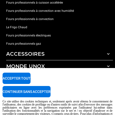
Fours professionnels à cuisson accélérée
Fours professionnels à convection avec humidité
Fours professionnels à convection
Le Frigo Chaud
Fours professionnels électriques
Fours professionnels gaz
ACCESSOIRES
MONDE UNOX
Tous les accessoires
Détergents pour lavage automatique
SUPPORT
ACCEPTER TOUT
Nos bureaux dans le monde
Détergents pour lavage manuel
Traitement de l'eau avec filtres à résine
Garantie Unox
CONTINUER SANS ACCEPTER
Traitement de l'eau par osmose inverse
Trouver les Revendeurs
Ce site utilise des cookies techniques et, seulement après avoir obtenu le consentement de
l'utilisateur, des cookies de profilage ou d'autres outils de suivi afin d'envoyer des messages
Trouver les Centres SAV
publicitaires en ligne avec les préférences exprimées par l'utilisateur lui-même dans
l'utilisation des fonctionnalités et la navigation sur le net et / ou objectif d'analyser et de
AI Content Disclaimer
Privacy policy
Cookie policy
surveiller le comportement des visiteurs, y compris ceux de tiers. Pour plus d'informations et