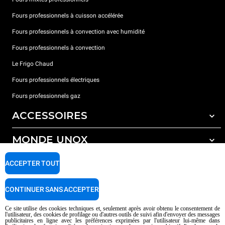
Fours professionnels à cuisson accélérée
Fours professionnels à convection avec humidité
Fours professionnels à convection
Le Frigo Chaud
Fours professionnels électriques
Fours professionnels gaz
ACCESSOIRES
MONDE UNOX
Tous les accessoires
Détergents pour lavage automatique
SUPPORT
ACCEPTER TOUT
Nos bureaux dans le monde
Détergents pour lavage manuel
Traitement de l'eau avec filtres à résine
Garantie Unox
CONTINUER SANS ACCEPTER
Traitement de l'eau par osmose inverse
Trouver les Revendeurs
Ce site utilise des cookies techniques et, seulement après avoir obtenu le consentement de
l'utilisateur, des cookies de profilage ou d'autres outils de suivi afin d'envoyer des messages
Trouver les Centres SAV
publicitaires en ligne avec les préférences exprimées par l'utilisateur lui-même dans