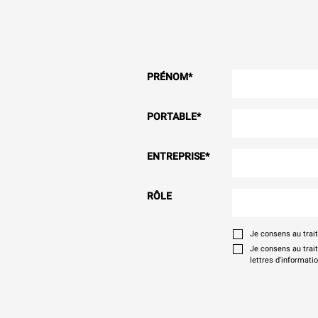
PRÉNOM
*
PORTABLE
*
ENTREPRISE
*
RÔLE
Je consens au tra
Je consens au trai
lettres d'informati