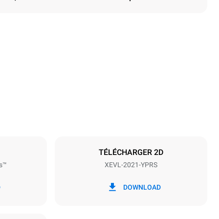
Hauteur
1875 mm
Espace entre les plaques
67 mm
TÉLÉCHARGER 2D
s™
XEVL-2021-YPRS
Fréquence
50 / 60 Hz
D
DOWNLOAD