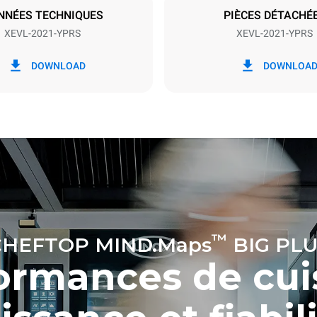
NNÉES TECHNIQUES
PIÈCES DÉTACHÉ
XEVL-2021-YPRS
XEVL-2021-YPRS
ion en kWh
Émissions de CO2
DOWNLOAD
DOWNLOA
jour
0 Kg CO2/jour
L'estimation inclut uniquemen
émissions directes produites p
Les émissions indirectes dép
réseau énergétique auquel il 
ces dernières peuvent être é
choisissant d'acheter de l'éne
à partir de sources renouvela
calculée sur la base des nettoyages
res suivants (52 semaines/an) :
ges longs
™
CHEFTOP MIND.Maps
BIG PLU
ormances de cui