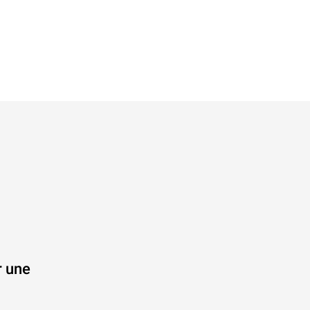
r une
.