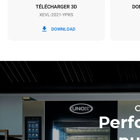
TÉLÉCHARGER 3D
DO
XEVL-2021-YPRS
*
Consommation en kwh et émissions de
Consommat
co2
DOWNLOAD
308 kWh/
Estimation 
hebdomadai
7 nettoya
Perf