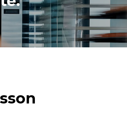
té.
isson