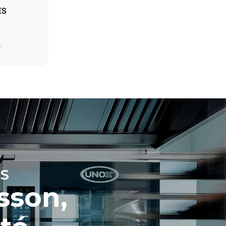
ES
Estimation calculée sur la base d'une utilisation
quotidienne du four (365 jours/an) :
D
6 pleines charges de poulets rôtis
6 pleines charges de cuissons vapeur
t les
ar le four.
endent du
est connecté;
liminées en
rgie produite
bles.
S
sson,