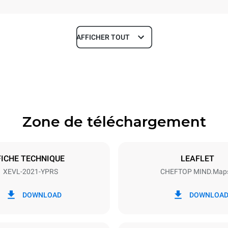
AFFICHER TOUT
Profondeur
1164 mm
Zone de téléchargement
aques
Taille de la plaque
GN 2/1
FICHE TECHNIQUE
LEAFLET
XEVL-2021-YPRS
CHEFTOP MIND.Map
Énergie électrique
N~
65 kW
DOWNLOAD
DOWNLOA
S