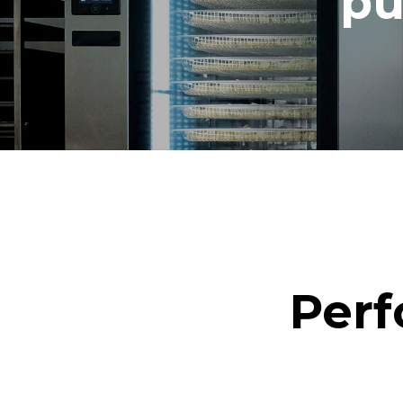
pu
Perf