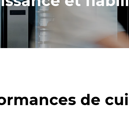
issance et fiabili
ormances de cu