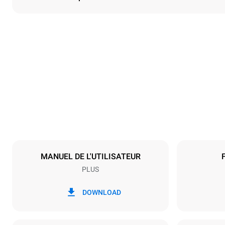
Dimensions
Largeur
892 mm
Poids
339 kg
Caractéristiques de la plaque
Nombre de pl
20
MANUEL DE L'UTILISATEUR
PLUS
Alimentation
Tension
380-415V 3
DOWNLOAD
Type de prise
NON INCLU