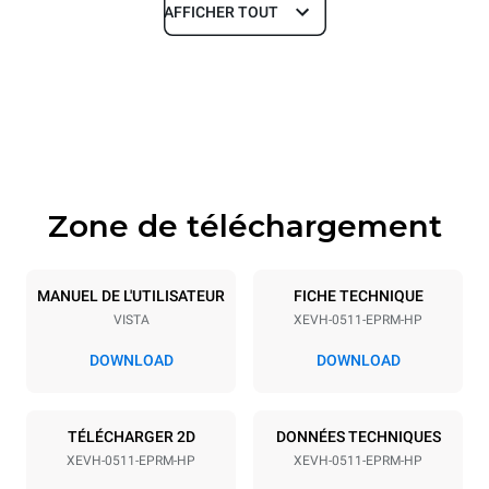
AFFICHER TOUT
Dimensions
Largeur
Profondeur
750 mm
835 mm
Hauteur
Poids
1148 mm
136 kg
Zone de téléchargement
Caractéristiques de la plaque
Nombre de plaques
Taille de la plaque
4
GN 1/1
MANUEL DE L'UTILISATEUR
FICHE TECHNIQUE
VISTA
XEVH-0511-EPRM-HP
Espace entre les plaques
80 mm
DOWNLOAD
DOWNLOAD
Alimentation
TÉLÉCHARGER 2D
DONNÉES TECHNIQUES
XEVH-0511-EPRM-HP
XEVH-0511-EPRM-HP
Tension
Énergie électrique