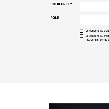
ENTREPRISE
*
RÔLE
Je consens au tra
Je consens au trai
lettres d'informati