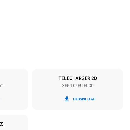
Hauteur
500 mm
Espace entre les plaques
75 mm
TÉLÉCHARGER 2D
o™
XEFR-04EU-ELDP
Fréquence
50 / 60 Hz
D
DOWNLOAD
ES