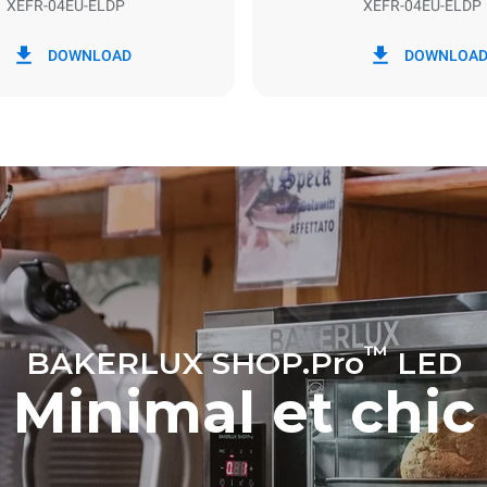
XEFR-04EU-ELDP
XEFR-04EU-ELDP
ion en kWh
Émissions de CO2
DOWNLOAD
DOWNLOA
our
0 Kg CO2/jour
L'estimation inclut uniquemen
émissions directes produites p
Les émissions indirectes dép
réseau énergétique auquel il 
ces dernières peuvent être é
choisissant d'acheter de l'éne
à partir de sources renouvela
™
BAKERLUX SHOP.Pro
LED
Minimal et chic