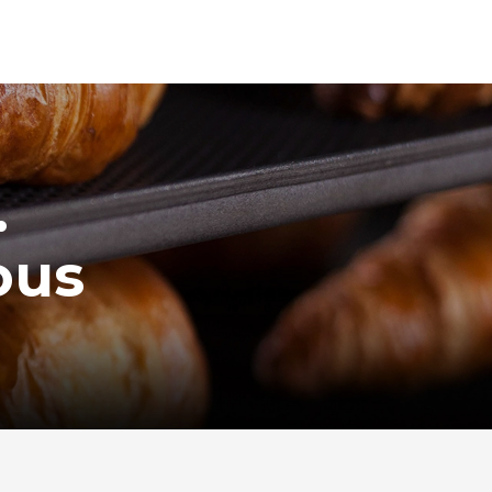
.
ous