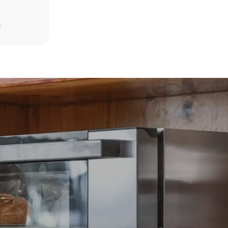
D
t les
ar le four.
endent du
est connecté;
liminées en
rgie produite
bles.