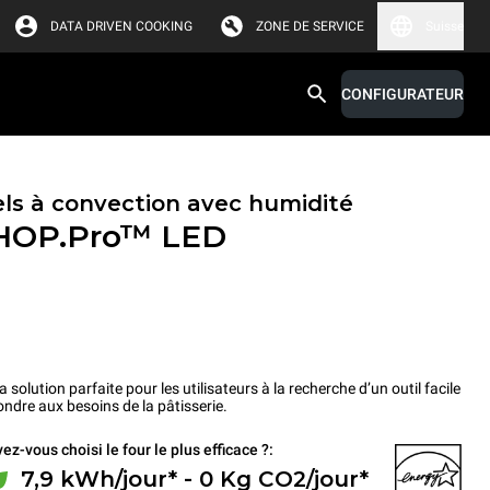
DATA DRIVEN COOKING
ZONE DE SERVICE
Suisse
CONFIGURATEUR
els à convection avec humidité
HOP.Pro™
LED
lution parfaite pour les utilisateurs à la recherche d’un outil facile
ondre aux besoins de la pâtisserie.
ez-vous choisi le four le plus efficace ?:
7,9 kWh/jour* - 0 Kg CO2/jour*