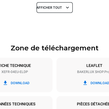
AFFICHER TOUT
Profondeur
811 mm
Zone de téléchargement
aques
Taille de la plaque
600x400
FICHE TECHNIQUE
LEAFLET
XEFR-04EU-ELDP
BAKERLUX SHOP.Pr
Énergie électrique
~ / 220-240V 3~ / 220-240V
6,9 kW
DOWNLOAD
DOWNLOA
S
NNÉES TECHNIQUES
PIÈCES DÉTACHÉ