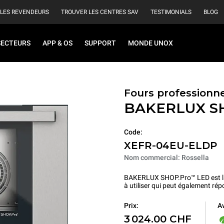
 LES REVENDEURS
TROUVER LES CENTRES SAV
TESTIMONIALS
BLOG
SECTEURS
APP & OS
SUPPORT
MONDE UNOX
Fours professionn
BAKERLUX S
Code:
XEFR-04EU-ELDP
Nom commercial: Rossella
BAKERLUX SHOP.Pro™ LED est la so
à utiliser qui peut également rép
Av
Prix:
3 024.00 CHF