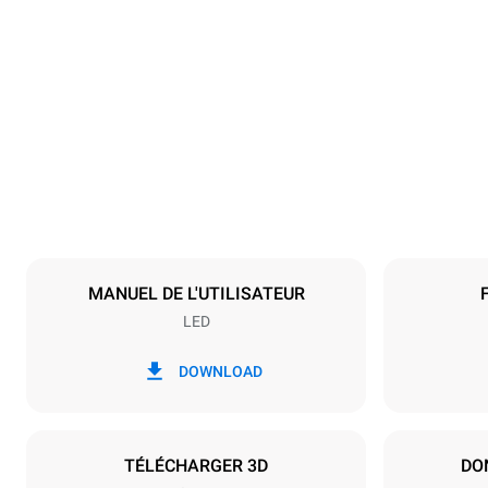
Dimensions
Largeur
800 mm
Poids
57 kg
Caractéristiques de la plaque
Nombre de pl
4
MANUEL DE L'UTILISATEUR
LED
Alimentation
Tension
380-415V 3N
DOWNLOAD
1~
Type de prise
NON INCLU
TÉLÉCHARGER 3D
DO