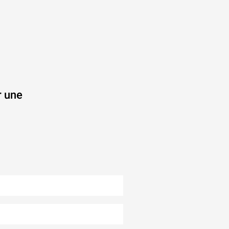
r une
.