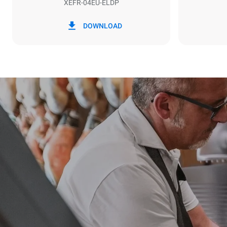
XEFR-04EU-ELDP
*
Consommation en kwh et émissions de
Consommat
DOWNLOAD
co2
7,9 kWh/j