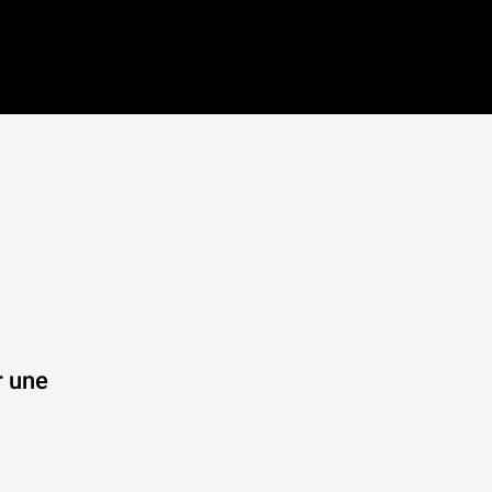
r une
.