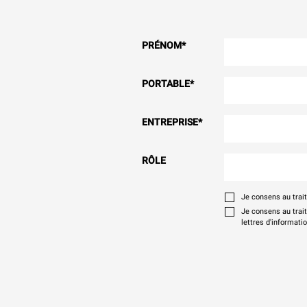
PRÉNOM
*
PORTABLE
*
ENTREPRISE
*
RÔLE
Je consens au tra
Je consens au trai
lettres d'informati