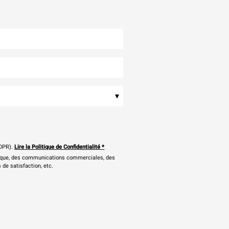
▾
DPR).
Lire la Politique de Confidentialité
*
onique, des communications commerciales, des
 de satisfaction, etc.