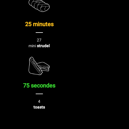
25 minutes
27
mini
strudel
75 secondes
4
toasts