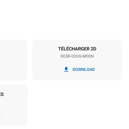
Espace entre les plaques
75 mm
TÉLÉCHARGER 2D
XESR-03HS-MDDN
Fréquence
50 Hz
D
DOWNLOAD
ES
Estimation calculée sur la base d'une utilisation
quotidienne du four (300 jours/an) :
D
3h de cuisson en mode MULTI-Speed
4h en mode MULTI.Speed portion
t les