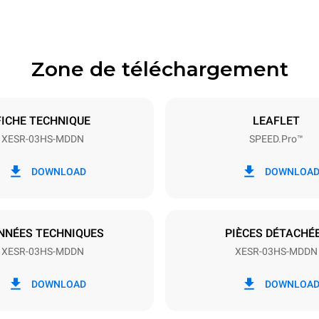
Zone de téléchargement
aques
Taille de la plaque
460x330
FICHE TECHNIQUE
LEAFLET
XESR-03HS-MDDN
SPEED.Pro™
Énergie électrique
N~
3,6 kW
DOWNLOAD
DOWNLOA
NNÉES TECHNIQUES
PIÈCES DÉTACHÉ
XESR-03HS-MDDN
XESR-03HS-MDDN
ion en kWh
Émissions de CO2
DOWNLOAD
DOWNLOA
jour
0 Kg CO2/jour
L'estimation inclut uniquemen