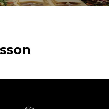
isson