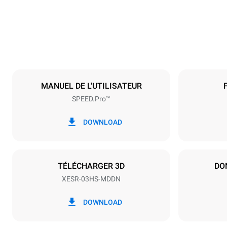
89 kg
Caractéristiques de la plaque
Nombre de pl
3
MANUEL DE L'UTILISATEUR
SPEED.Pro™
Alimentation
Tension
220-240V 1
DOWNLOAD
Type de prise
Schuko | ✓
TÉLÉCHARGER 3D
DO
XESR-03HS-MDDN
*
Consommation en kwh et émissions de
Consommat
co2
DOWNLOAD
15,9 kWh/