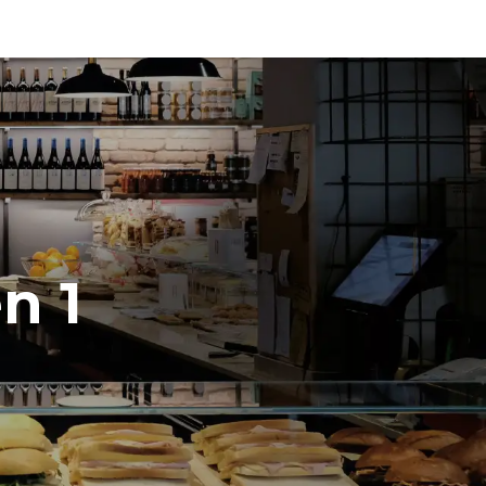
individuelle
ar le four.
1h en mode convection en pleine charge
endent du
est connecté;
liminées en
rgie produite
bles.
n 1