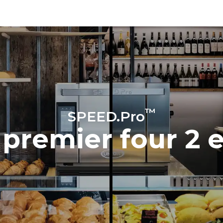
émissions directes produites p
Les émissions indirectes dép
réseau énergétique auquel il 
ces dernières peuvent être é
choisissant d'acheter de l'éne
à partir de sources renouvela
™
SPEED.Pro
 premier four 2 e