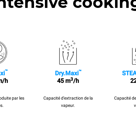
ntensive cookin
™
™
xi
Dry.Maxi
STEA
3
m/h
45 m
/h
22
roduite par les
Capacité d'extraction de la
Capacité de
s.
vapeur.
v