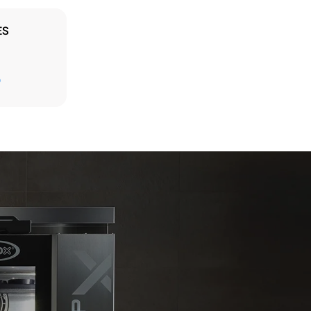
ES
Estimation calculée sur la base d'une utilisation
D
quotidienne du four (300 jours/an) :
6 faibles charges de poulet rôti (20% de
charge)
t les
1 pleine charge de pommes de terre
ar le four.
rôties
endent du
3 pleines charges de cuissons vapeur
est connecté;
2 heures à four vide à 180 °C
liminées en
rgie produite
bles.