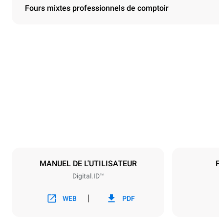
Fours mixtes professionnels de comptoir
Dimensions
Largeur
750 mm
Poids
114 kg
Caractéristiques de la plaque
Nombre de pl
6
MANUEL DE L'UTILISATEUR
Digital.ID™
Alimentation
Tension
380-415V 3N
WEB
PDF
1~