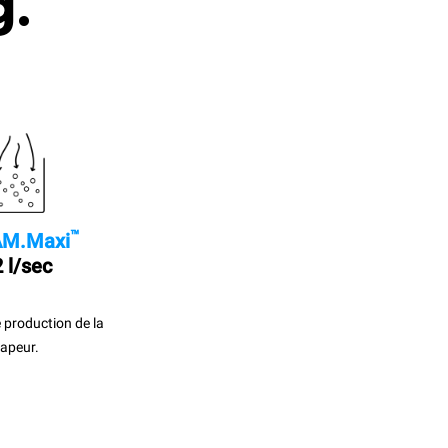
g.
™
M.Maxi
 l/sec
 production de la
apeur.