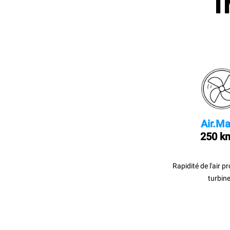
I
Air.Ma
250 k
Rapidité de l'air p
turbine