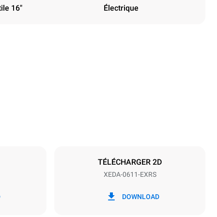
ile 16"
Électrique
Hauteur
789 mm
Espace entre les plaques
67 mm
TÉLÉCHARGER 2D
XEDA-0611-EXRS
Fréquence
50 / 60 Hz
D
DOWNLOAD