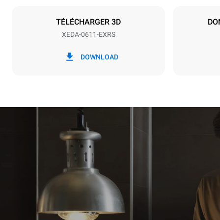
Type de prise
NON INCLU
TÉLÉCHARGER 3D
DO
XEDA-0611-EXRS
*
Consommation en kwh et émissions de
Consommat
DOWNLOAD
co2
27,4 kWh/
Estimation 
hebdomadai
1 nettoya
1 nettoy