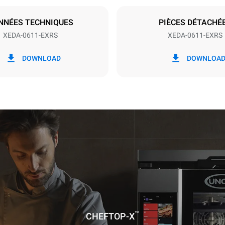
S
NNÉES TECHNIQUES
PIÈCES DÉTACHÉ
XEDA-0611-EXRS
XEDA-0611-EXRS
ion en kWh
Émissions de CO2
DOWNLOAD
DOWNLOA
jour
0 Kg CO2/jour
L'estimation inclut uniquemen
émissions directes produites p
Les émissions indirectes dép
réseau énergétique auquel il 
ces dernières peuvent être é
choisissant d'acheter de l'éne
à partir de sources renouvela
calculée sur la base des nettoyages
res suivants (42 semaines/an) :
ge long
age moyen
™
CHEFTOP-X