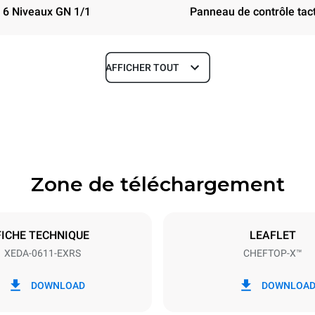
6 Niveaux GN 1/1
Panneau de contrôle tact
AFFICHER TOUT
Profondeur
841 mm
Zone de téléchargement
aques
Taille de la plaque
GN 1/1
FICHE TECHNIQUE
LEAFLET
XEDA-0611-EXRS
CHEFTOP-X™
Énergie électrique
~ / 220-240V 3~ / 220-240V
11,6 kW
DOWNLOAD
DOWNLOA