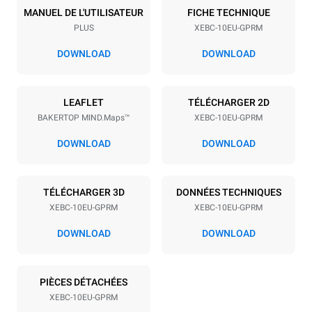
10
600x400
MANUEL DE L'UTILISATEUR
FICHE TECHNIQUE
PLUS
XEBC-10EU-GPRM
Espace entre les plaques
80 mm
DOWNLOAD
DOWNLOAD
Alimentation
LEAFLET
TÉLÉCHARGER 2D
BAKERTOP MIND.Maps™
XEBC-10EU-GPRM
Tension
Énergie électrique
220-240V 1N~
1,4 kW
DOWNLOAD
DOWNLOAD
Fréquence
Puissance nominale du gaz
max.
50 / 60 Hz
25 kW
TÉLÉCHARGER 3D
DONNÉES TECHNIQUES
Type de prise
XEBC-10EU-GPRM
XEBC-10EU-GPRM
Schuko | ✓
DOWNLOAD
DOWNLOAD
*
Consommation en kwh et émissions de co2
PIÈCES DÉTACHÉES
XEBC-10EU-GPRM
Consommation en kWh
Émissions de CO2