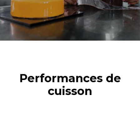
four (300 jours/an) :
suivants (42 semaines/an) :
8 demi-charges de
1 nettoyage rapide
croissants
Performances de
cuisson