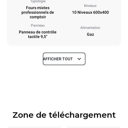
Typologie
Niveaux
Fours mixtes
professionnels de
10 Niveaux 600x400
comptoir
Panneau
Alimentation
Panneau de contrôle
Gaz
tactile 9,5"
AFFICHER TOUT
Dimensions
Largeur
Profondeur
860 mm
967 mm
Hauteur
Poids
1162 mm
163 kg
Zone de téléchargement
Caractéristiques de la plaque
Nombre de plaques
Taille de la plaque