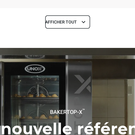
AFFICHER TOUT
Profondeur
1018 mm
aques
Taille de la plaque
600x400
Énergie électrique
™
BAKERTOP-X
~ / 220-240V 3~ / 220-240V
11,6 kW
 nouvelle référe