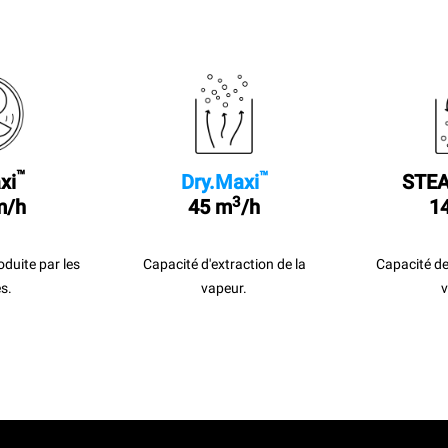
™
™
xi
Dry.Maxi
STEA
3
m/h
45 m
/h
14
roduite par les
Capacité d'extraction de la
Capacité de
s.
vapeur.
v