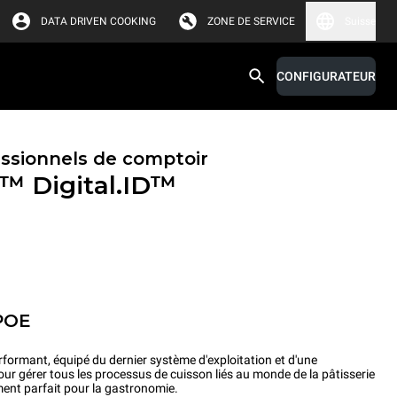
DATA DRIVEN COOKING
ZONE DE SERVICE
Suisse
CONFIGURATEUR
essionnels de comptoir
X™
Digital.ID™
POE
rformant, équipé du dernier système d'exploitation et d'une
our gérer tous les processus de cuisson liés au monde de la pâtisserie
ment parfait pour la gastronomie.