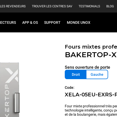
 LES REVENDEURS
TROUVER LES CENTRES SAV
TESTIMONIALS
BLOG
SECTEURS
APP & OS
SUPPORT
MONDE UNOX
Fours mixtes prof
BAKERTOP-
Sens ouverture de porte
Droit
Gauche
Code:
XELA-05EU-EXRS-
Four mixte professionnel très pe
technologie intelligente, conçu p
et de la boulangerie, mais égale