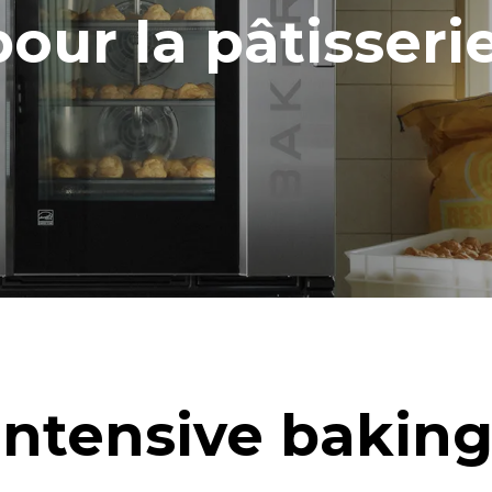
S
pour la pâtisserie
ion en kWh
Émissions de CO2
jour
0 Kg CO2/jour
L'estimation inclut uniquemen
émissions directes produites p
Les émissions indirectes dép
réseau énergétique auquel il 
ces dernières peuvent être é
choisissant d'acheter de l'éne
à partir de sources renouvela
calculée sur la base des nettoyages
res suivants (42 semaines/an) :
ge rapide
Intensive baking