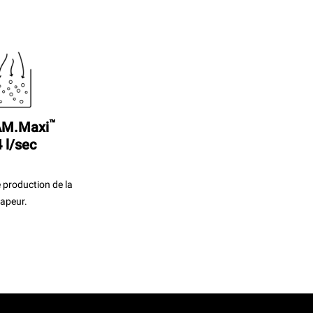
™
M.Maxi
 l/sec
 production de la
apeur.