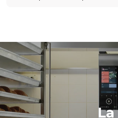
Dimensions
Largeur
860 mm
Poids
100 kg
Caractéristiques de la plaque
Nombre de pl
5
Alimentation
Tension
380-415V 3N
1~
La
Type de prise