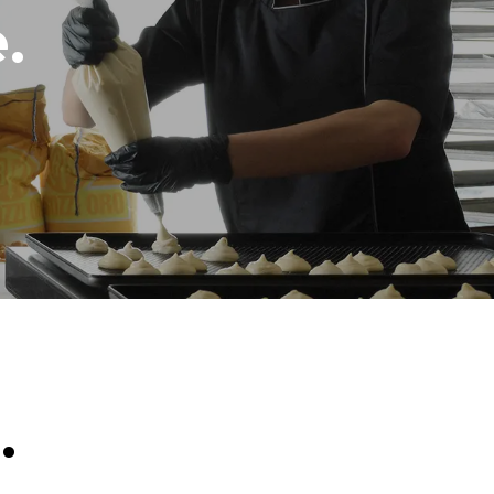
.
Estimation calculée sur la base d'une utilisation
quotidienne du four (300 jours/an) :
8 demi-charges de croissants
t les
ar le four.
endent du
est connecté;
liminées en
rgie produite
bles.
.