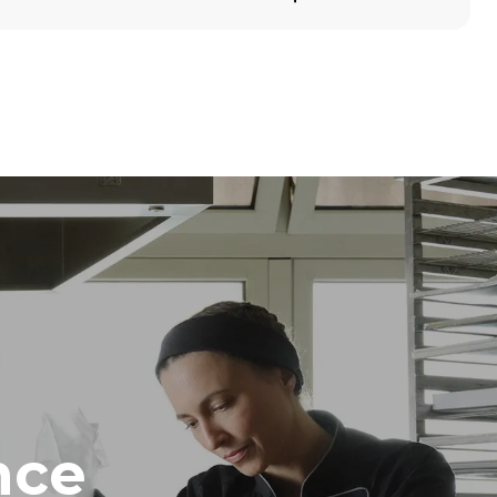
Hauteur
789 mm
Espace entre les plaques
86 mm
Fréquence
50 / 60 Hz
nce