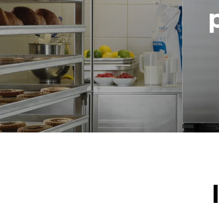
NON INCLU
*
Consommation en kwh et émissions de
Consommat
co2
15,4 kWh/
Estimation 
hebdomadai
1 nettoya