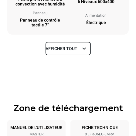
6 Niveaux 600x400
convection avec humidité
Panneau
Alimentation
Panneau de contrôle
Électrique
tactile 7"
AFFICHER TOUT
Dimensions
Largeur
Profondeur
800 mm
811 mm
Hauteur
Poids
682 mm
72 kg
Zone de téléchargement
Caractéristiques de la plaque
Nombre de plaques
Taille de la plaque
6
600x400
MANUEL DE L'UTILISATEUR
FICHE TECHNIQUE
MASTER
XEFR-06EU-EMRV
Espace entre les plaques