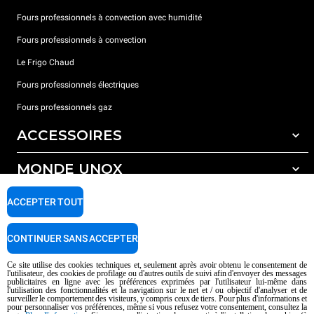
Fours professionnels à convection avec humidité
Fours professionnels à convection
Le Frigo Chaud
Fours professionnels électriques
Fours professionnels gaz
ACCESSOIRES
MONDE UNOX
Tous les accessoires
Détergents pour lavage automatique
SUPPORT
ACCEPTER TOUT
Nos bureaux dans le monde
Détergents pour lavage manuel
Traitement de l'eau avec filtres à résine
Garantie Unox
CONTINUER SANS ACCEPTER
Traitement de l'eau par osmose inverse
Trouver les Revendeurs
Ce site utilise des cookies techniques et, seulement après avoir obtenu le consentement de
l'utilisateur, des cookies de profilage ou d'autres outils de suivi afin d'envoyer des messages
Trouver les Centres SAV
publicitaires en ligne avec les préférences exprimées par l'utilisateur lui-même dans
l'utilisation des fonctionnalités et la navigation sur le net et / ou objectif d'analyser et de
AI Content Disclaimer
Privacy policy
Cookie policy
surveiller le comportement des visiteurs, y compris ceux de tiers. Pour plus d'informations et
pour personnaliser vos préférences, même si vous refusez votre consentement, consultez la